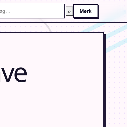
g på AnimeGuiden
⌕
Mørk
ave