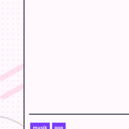
musik
pop