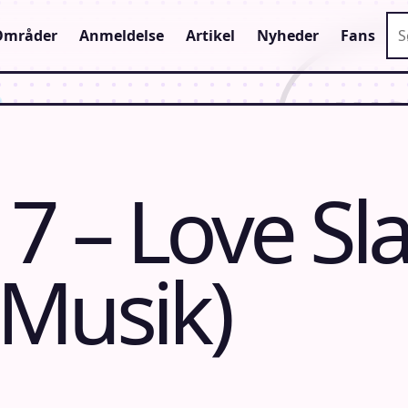
Sø
Områder
Anmeldelse
Artikel
Nyheder
Fans
 – Love Sl
Musik)