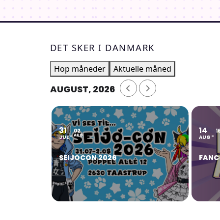
DET SKER I DANMARK
Hop måneder
Aktuelle måned
AUGUST, 2026
31
14
02
1
AUG
JUL
AUG
SEIJOCON 2026
FANC