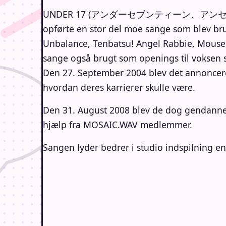
UNDER 17 (アンダーセブンティーン、アンセブ) var en 
opførte en stor del moe sange som blev brug
Unbalance, Tenbatsu! Angel Rabbie, Mouse, 
sange også brugt som openings til voksen s
Den 27. September 2004 blev det annonceret a
hvordan deres karrierer skulle være.
Den 31. August 2008 blev de dog gendannet
hjælp fra MOSAIC.WAV medlemmer.
Sangen lyder bedrer i studio indspilning en