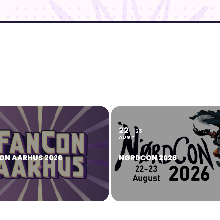
22
6
23
AUG
ON AARHUS 2026
NØRDCON 2026