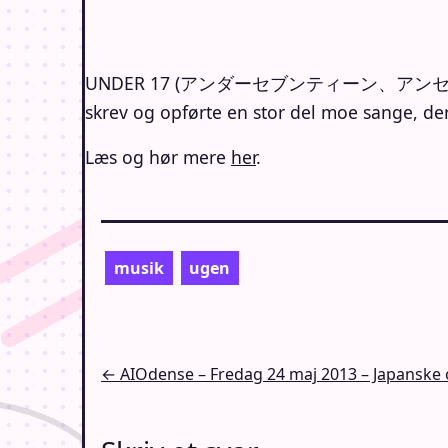
UNDER 17 (アンダーセブンティーン、アンセブ) var en 
skrev og opførte en stor del moe sange, der
Læs og hør mere
her
.
musik
ugen
Indlægsnavigation
← AIOdense – Fredag 24 maj 2013 – Japanske