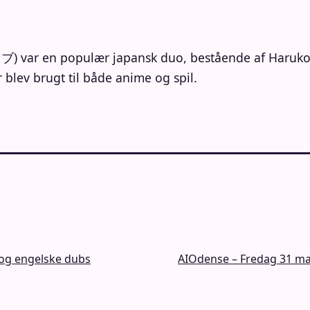
populær japansk duo, bestående af Haruko “H
 blev brugt til både anime og spil.
 og engelske dubs
AIOdense – Fredag 31 maj