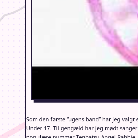
Som den første “ugens band” har jeg valgt 
Under 17. Til gengæld har jeg mødt sangeri
populære nummer Tenbatsu Angel Rabbie.