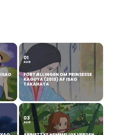
01
AUG
 ISAO
FORTÆLLINGEN OM PRINSESSE
KAGUYA (2013) AF ISAO
TAKAHATA
03
AUG
AYAO
ARRIETTYS HEMMELIGE VERDEN