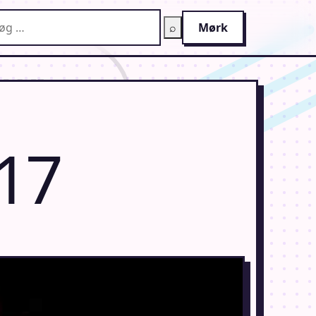
g på AnimeGuiden
⌕
Mørk
17