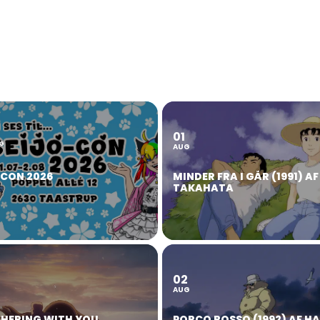
01
2
G
AUG
OCON 2026
MINDER FRA I GÅR (1991) AF
TAKAHATA
02
AUG
HERING WITH YOU
PORCO ROSSO (1992) AF H