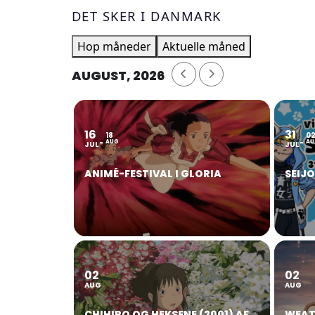
DET SKER I DANMARK
Hop måneder
Aktuelle måned
AUGUST, 2026
16
31
18
0
AUG
AU
JUL
JUL
ANIMÉ-FESTIVAL I GLORIA
SEIJ
02
02
AUG
AUG
CHIHIRO OG HEKSENE (2001) AF
WEAT