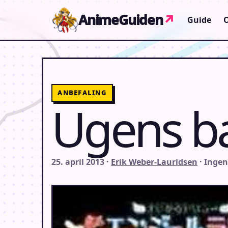
Gå til indhold
AnimeGuiden
↗
Guide
ANBEFALING
Ugens b
25. april 2013 ·
Erik Weber-Lauridsen
· Inge