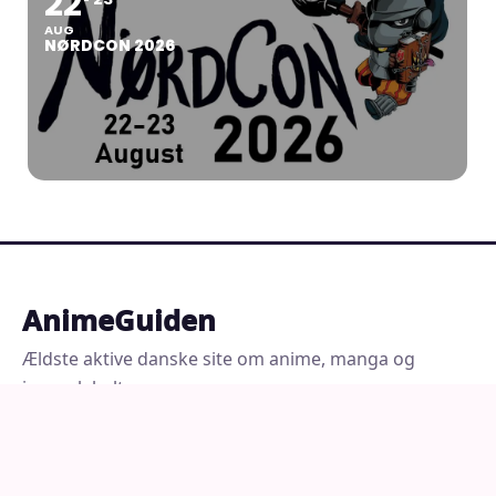
22
AUG
NØRDCON 2026
AnimeGuiden
Ældste aktive danske site om anime, manga og
japansk kultur
MERE FRA ANIMEGUIDEN