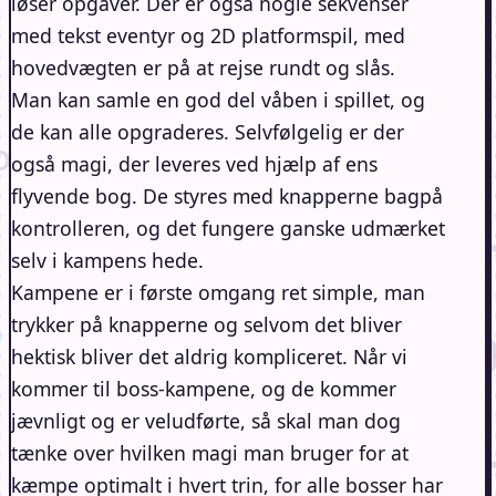
løser opgaver. Der er også nogle sekvenser
med tekst eventyr og 2D platformspil, med
hovedvægten er på at rejse rundt og slås.
Man kan samle en god del våben i spillet, og
de kan alle opgraderes. Selvfølgelig er der
også magi, der leveres ved hjælp af ens
flyvende bog. De styres med knapperne bagpå
kontrolleren, og det fungere ganske udmærket
selv i kampens hede.
Kampene er i første omgang ret simple, man
trykker på knapperne og selvom det bliver
hektisk bliver det aldrig kompliceret. Når vi
kommer til boss-kampene, og de kommer
jævnligt og er veludførte, så skal man dog
tænke over hvilken magi man bruger for at
kæmpe optimalt i hvert trin, for alle bosser har