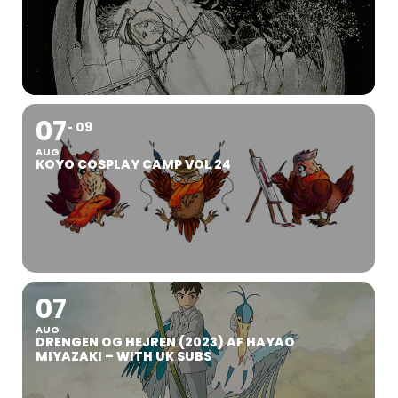
07
09
AUG
KOYO COSPLAY CAMP VOL 24
07
AUG
DRENGEN OG HEJREN (2023) AF HAYAO
MIYAZAKI – WITH UK SUBS