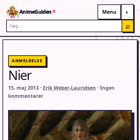
Gå til indhold
AnimeGuiden
↗
Menu
Søg på AnimeGuiden
⌕
ANMELDELSE
Nier
15. maj 2013 ·
Erik Weber-Lauridsen
· Ingen
kommentarer