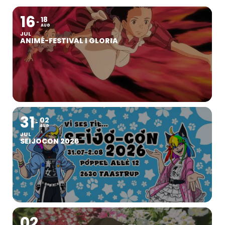
16
18
AUG
JUL
ANIMÉ-FESTIVAL I GLORIA
31
02
AUG
JUL
SEIJOCON 2026
02