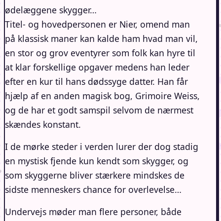
ødelæggene skygger…
Titel- og hovedpersonen er Nier, omend man
på klassisk maner kan kalde ham hvad man vil,
en stor og grov eventyrer som folk kan hyre til
at klar forskellige opgaver medens han leder
efter en kur til hans dødssyge datter. Han får
hjælp af en anden magisk bog, Grimoire Weiss,
og de har et godt samspil selvom de nærmest
skændes konstant.
I de mørke steder i verden lurer der dog stadig
en mystisk fjende kun kendt som skygger, og
som skyggerne bliver stærkere mindskes de
sidste menneskers chance for overlevelse…
Undervejs møder man flere personer, både