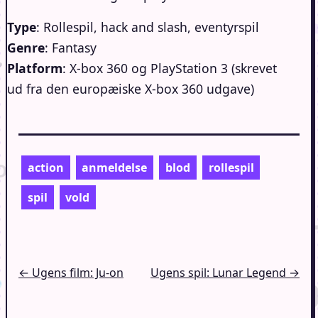
Type
: Rollespil, hack and slash, eventyrspil
Genre
: Fantasy
Platform
: X-box 360 og PlayStation 3 (skrevet
ud fra den europæiske X-box 360 udgave)
action
anmeldelse
blod
rollespil
spil
vold
Indlægsnavigation
← Ugens film: Ju-on
Ugens spil: Lunar Legend →