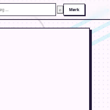
g på AnimeGuiden
⌕
Mørk