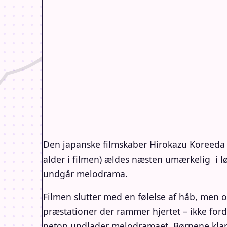
Den japanske filmskaber Hirokazu Koreeda
alder i filmen) ældes næsten umærkelig i lø
undgår melodrama.
Filmen slutter med en følelse af håb, men o
præstationer der rammer hjertet – ikke ford
netop undlader melodramaet. Børnene klare