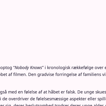
 optog “
Nobody Knows
” i kronologisk rækkefølge over e
bet af filmen. Den gradvise forringelse af familiens v
gså med en følelse af at håbet er falsk. De unge skues
i de overdriver de følelsesmæssige aspekter eller spil
r sig, deres beslutsomhed trodser deres unge alder,