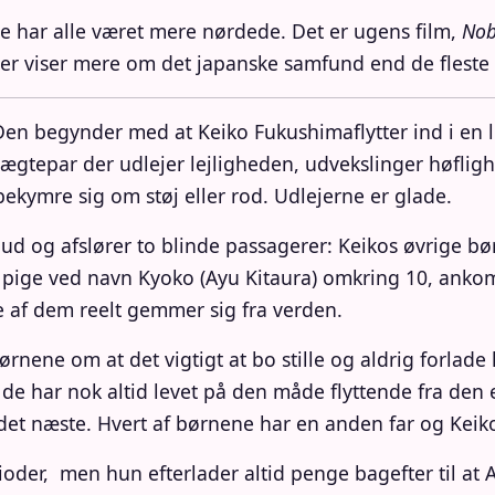
 de har alle været mere nørdede. Det er ugens film,
Nob
 der viser mere om det japanske samfund end de fleste
 Den begynder med at Keiko Fukushimaflytter ind i en li
ægtepar der udlejer lejligheden, udvekslinger høfligh
ekymre sig om støj eller rod. Udlejerne er glade.
 ud og afslører to blinde passagerer: Keikos øvrige b
 en pige ved navn Kyoko (Ayu Kitaura) omkring 10, an
re af dem reelt gemmer sig fra verden.
ørnene om at det vigtigt at bo stille og aldrig forlade
e har nok altid levet på den måde flyttende fra den 
 det næste. Hvert af børnene har en anden far og Keiko 
der, men hun efterlader altid penge bagefter til at