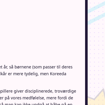
t år, så børnene (som passer til deres
ilkår er mere tydelig, men Koreeda
pillere giver disciplinerede, troværdige
ler på vores medfølelse, mere fordi de
 så man kan ikke undgå at håbe på en