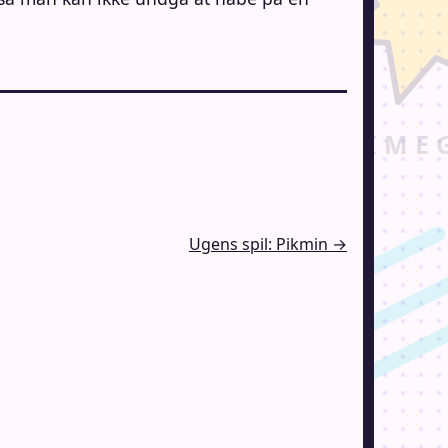
Ugens spil: Pikmin →