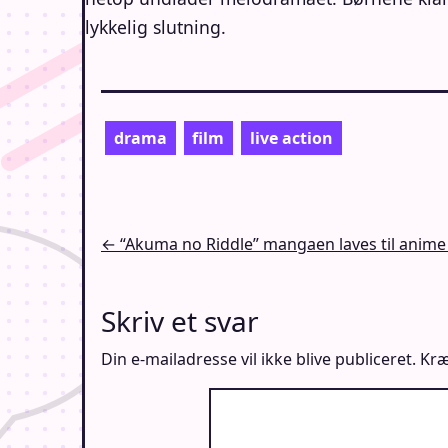
lykkelig slutning.
drama
film
live action
Indlægsnavigation
← “Akuma no Riddle” mangaen laves til anime
Skriv et svar
Din e-mailadresse vil ikke blive publiceret.
Kræ