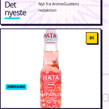
Det
Nyt fra AnimeGuidens
nyeste
redaktion
ANBEFALING
Ramune Strawberry (torsdags mad)
6. august 2026 · Erik Weber-Lauridsen