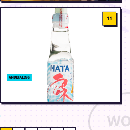
ANBEFALING
Ramune (torsdags mad)
30. juli 2026 · Erik Weber-Lauridsen