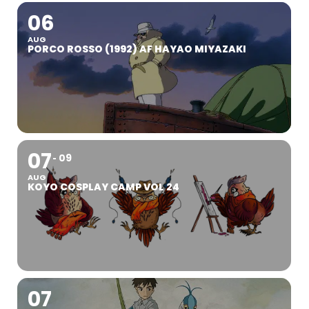
06
AUG
PORCO ROSSO (1992) AF HAYAO MIYAZAKI
07
09
AUG
KOYO COSPLAY CAMP VOL 24
07