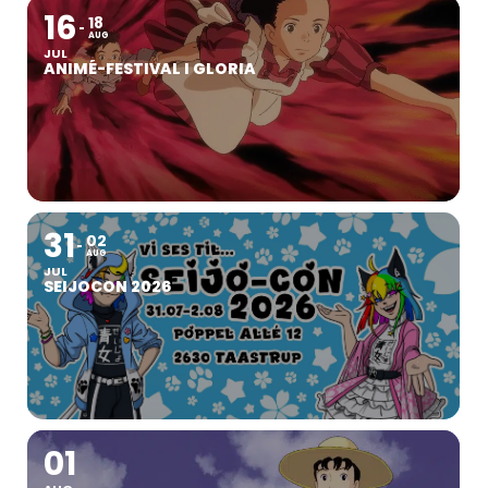
16
18
AUG
JUL
ANIMÉ-FESTIVAL I GLORIA
31
02
AUG
JUL
SEIJOCON 2026
01