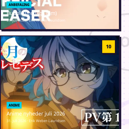
ANBEFALING
Bubble (fredags film)
31. juli 2026 · Erik Weber-Lauridsen
ANIME
Anime nyheder juli 2026
31. juli 2026 · Erik Weber-Lauridsen