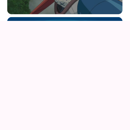
15
AUG
PONYO PÅ KLIPPEN VED HAVET (2008) AF HAYAO
MIYAZAKI
15
AUG
PRINSESSE MONONOKE (1997) AF HAYAO
MIYAZAKI – I 4K