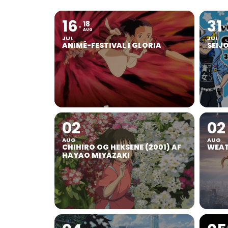
16
31
18
AUG
JUL
JUL
ANIMÉ-FESTIVAL I GLORIA
SEIJ
02
02
AUG
AUG
CHIHIRO OG HEKSENE (2001) AF
WEAT
HAYAO MIYAZAKI