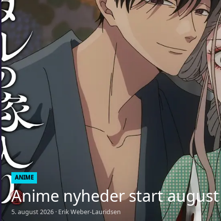
ANIME
Anime nyheder start august
5. august 2026 · Erik Weber-Lauridsen