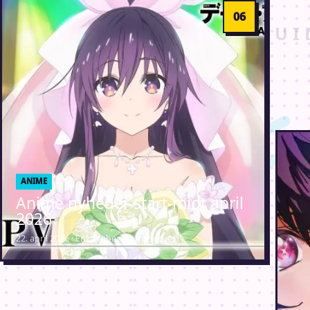
ANIME
Anime nyheder start-midt april
2026
22. april 2026 · Erik Weber-Lauridsen