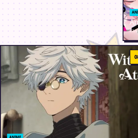
AN
An
22. 
ANIME