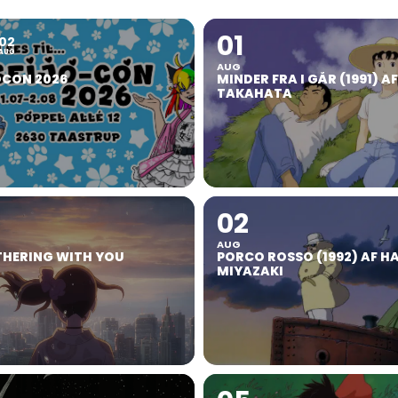
01
02
AUG
AUG
OCON 2026
MINDER FRA I GÅR (1991) A
TAKAHATA
02
AUG
HERING WITH YOU
PORCO ROSSO (1992) AF H
MIYAZAKI