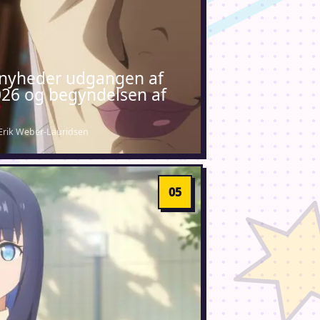
nyheder udgangen af
026 og begyndelsen af
 Erik Weber-Lauridsen