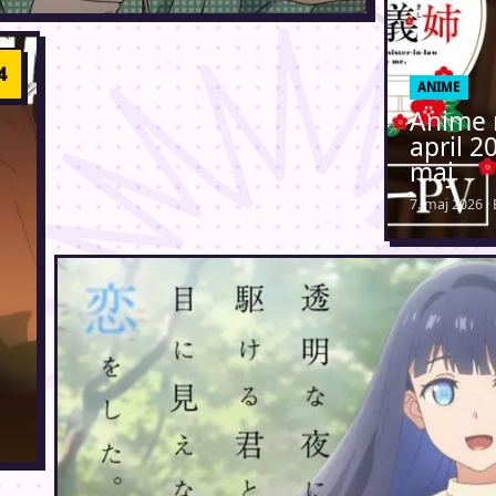
ANIME
Anime 
april 2
maj
7. maj 2026 ·