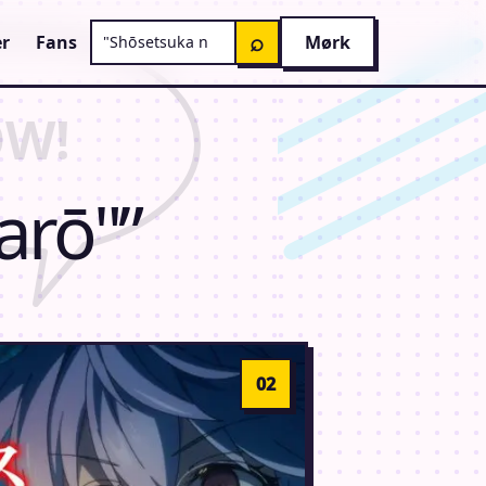
Søg på AnimeGuiden
⌕
r
Fans
Mørk
arō"”