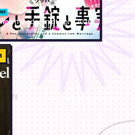
IME
ime nyheder midt april 2026
april 2026 · Erik Weber-Lauridsen