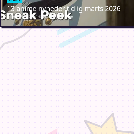
13 anime nyheder tidlig marts 2026
11. marts 2026 · Erik Weber-Lauridsen