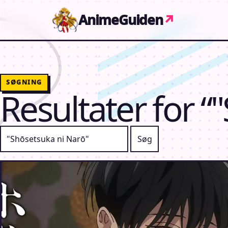
Gå til indhold
AnimeGuiden
↗
SØGNING
Resultater for “
Søg efter: