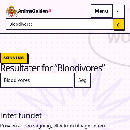
Gå til indhold
AnimeGuiden
↗
Menu
Søg på AnimeGuiden
⌕
SØGNING
Resultater for “Bloodivores”
Søg efter:
Intet fundet
Prøv en anden søgning, eller kom tilbage senere.