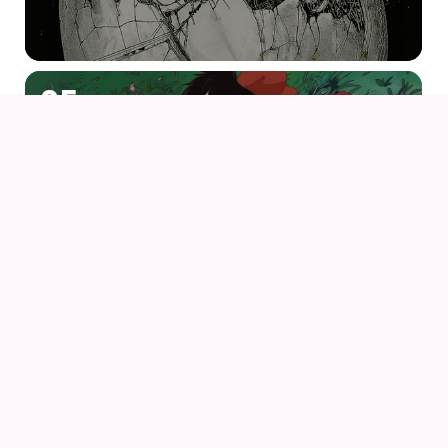
05
AUG
KIKI DEN LILLE HEKS
06
AUG
PORCO ROSSO (1992) AF HAYAO MIYAZAKI