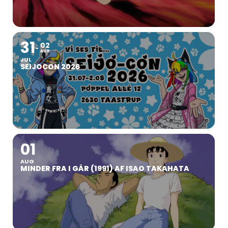
31
02
AUG
JUL
SEIJOCON 2026
01
AUG
MINDER FRA I GÅR (1991) AF ISAO TAKAHATA