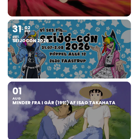
31
02
AUG
JUL
SEIJOCON 2026
01
AUG
MINDER FRA I GÅR (1991) AF ISAO TAKAHATA