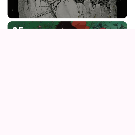
05
AUG
KIKI DEN LILLE HEKS
06
AUG
PORCO ROSSO (1992) AF HAYAO MIYAZAKI