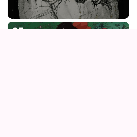
05
AUG
KIKI DEN LILLE HEKS
06
AUG
PORCO ROSSO (1992) AF HAYAO MIYAZAKI