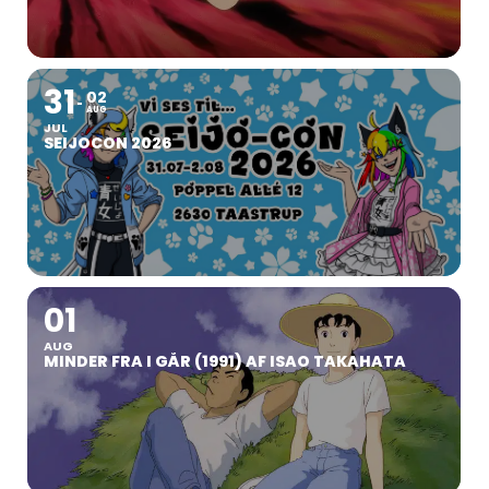
31
02
AUG
JUL
SEIJOCON 2026
01
AUG
MINDER FRA I GÅR (1991) AF ISAO TAKAHATA