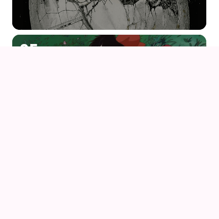
05
AUG
KIKI DEN LILLE HEKS
06
AUG
PORCO ROSSO (1992) AF HAYAO MIYAZAKI