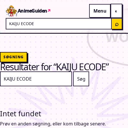
Gå til indhold
AnimeGuiden
↗
Menu
Søg på AnimeGuiden
⌕
SØGNING
Resultater for “KAIJU ECODE”
Søg efter:
Intet fundet
Prøv en anden søgning, eller kom tilbage senere.