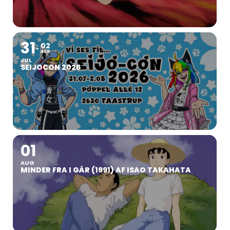
31
02
AUG
JUL
SEIJOCON 2026
01
AUG
MINDER FRA I GÅR (1991) AF ISAO TAKAHATA