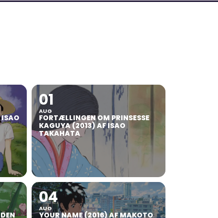
01
AUG
F ISAO
FORTÆLLINGEN OM PRINSESSE
KAGUYA (2013) AF ISAO
TAKAHATA
04
AUG
RDEN
YOUR NAME (2016) AF MAKOTO