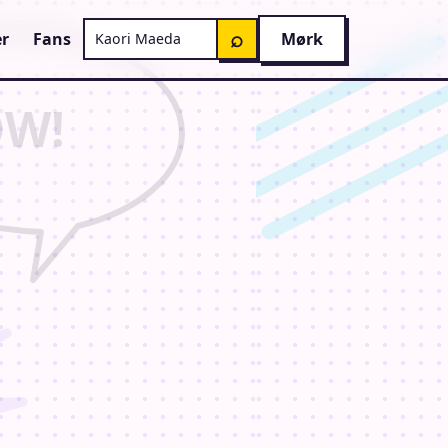
Søg på AnimeGuiden
⌕
r
Fans
Mørk