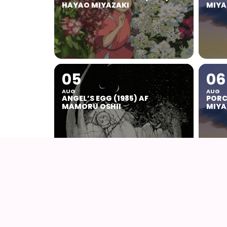
HAYAO MIYAZAKI
MIYA
05
06
AUG
AUG
ANGEL’S EGG (1985) AF
PORC
MAMORU OSHII
MIYA
09
14
AUG
AUG
KIKI DEN LILLE HEKS (1989) AF
FANC
HAYAO MIYAZAKI