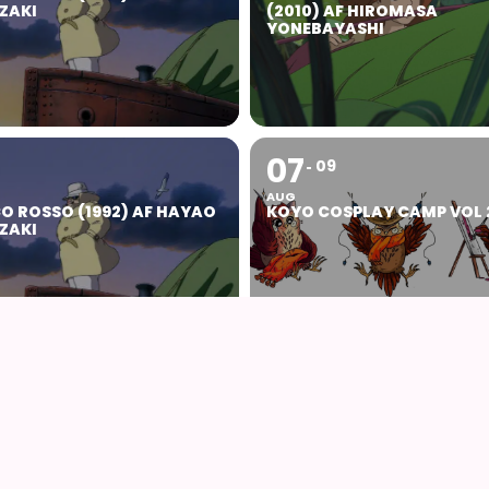
ZAKI
(2010) AF HIROMASA
YONEBAYASHI
07
09
AUG
O ROSSO (1992) AF HAYAO
KOYO COSPLAY CAMP VOL 
ZAKI
14
16
AUG
ON AARHUS 2026
AIODENSE – SOMMERFEST I
FORMANDENS SOMMERHU