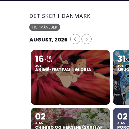
DET SKER I DANMARK
HOP MÅNEDER
AUGUST, 2026
16
31
18
AUG
JUL
JUL
ANIMÉ-FESTIVAL I GLORIA
SEIJ
02
02
AUG
AUG
CHIHIRO OG HEKSENE (2001) AF
PORC