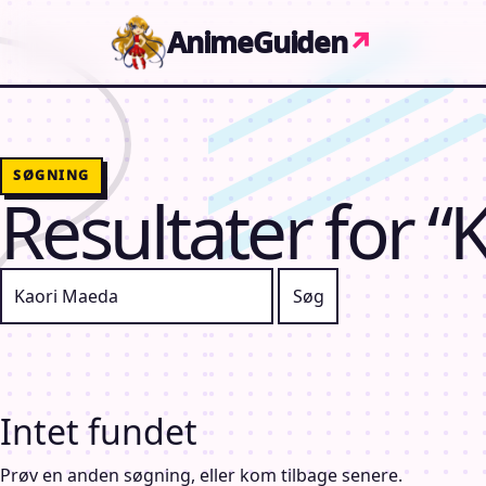
Gå til indhold
AnimeGuiden
↗
SØGNING
Resultater for 
Søg efter:
Intet fundet
Prøv en anden søgning, eller kom tilbage senere.