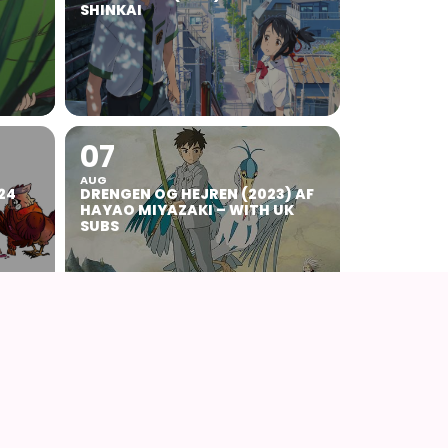
SHINKAI
07
AUG
24
DRENGEN OG HEJREN (2023) AF
HAYAO MIYAZAKI – WITH UK
SUBS
14
AUG
NÅR VINDEN REJSER SIG (2013)
S
AF HAYAO MIYAZAKI