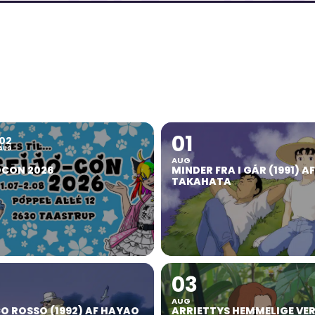
01
02
AUG
AUG
OCON 2026
MINDER FRA I GÅR (1991) A
TAKAHATA
03
AUG
O ROSSO (1992) AF HAYAO
ARRIETTYS HEMMELIGE VE