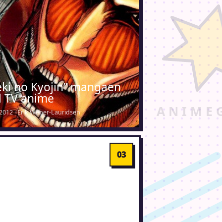
eki no Kyojin” mangaen
il TV anime
2012 · Erik Weber-Lauridsen