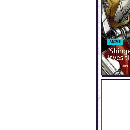
ANIME
“Shing
laves t
6. december 
eiyuu