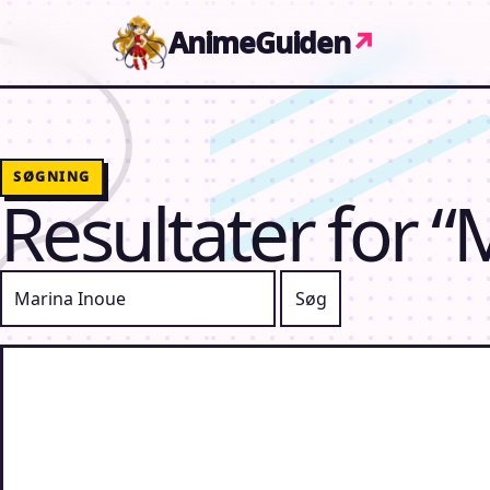
Gå til indhold
AnimeGuiden
↗
SØGNING
Resultater for 
Søg efter: