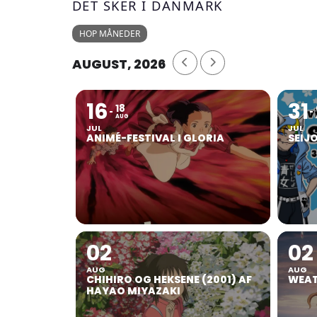
DET SKER I DANMARK
HOP MÅNEDER
AUGUST, 2026
16
31
18
AUG
JUL
JUL
ANIMÉ-FESTIVAL I GLORIA
SEIJ
02
02
AUG
AUG
CHIHIRO OG HEKSENE (2001) AF
WEAT
HAYAO MIYAZAKI