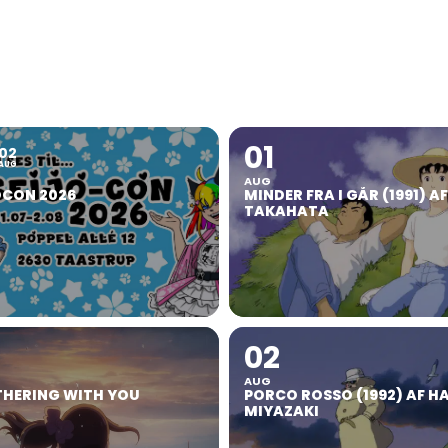
01
02
AUG
AUG
OCON 2026
MINDER FRA I GÅR (1991) A
TAKAHATA
02
AUG
HERING WITH YOU
PORCO ROSSO (1992) AF H
MIYAZAKI