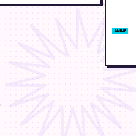
ANIME
Fans h
seiyuu 
28. august 2