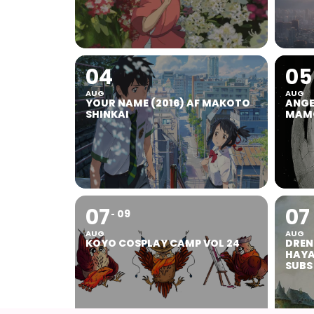
04
05
AUG
AUG
YOUR NAME (2016) AF MAKOTO
ANGEL
SHINKAI
MAMO
07
07
09
AUG
AUG
KOYO COSPLAY CAMP VOL 24
DREN
HAYA
SUBS