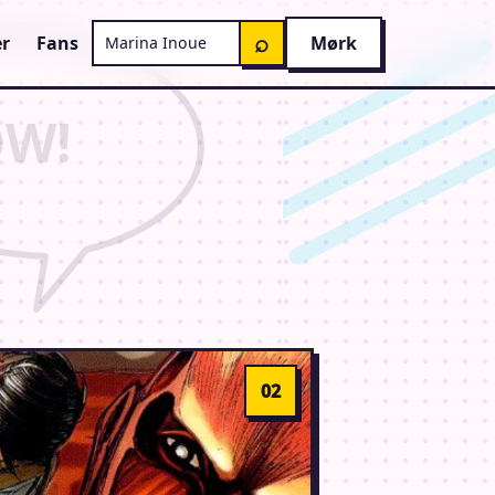
Søg på AnimeGuiden
⌕
r
Fans
Mørk