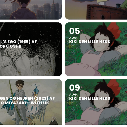
05
AUG
’S EGG (1985) AF
KIKI DEN LILLE HEKS
RU OSHII
09
AUG
GEN OG HEJREN (2023) AF
KIKI DEN LILLE HEKS
O MIYAZAKI – WITH UK