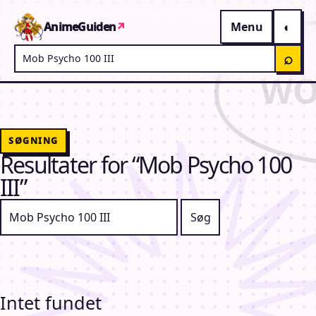
Gå til indhold
AnimeGuiden
↗
Menu
Søg på AnimeGuiden
⌕
SØGNING
Resultater for “Mob Psycho 100
III”
Søg efter:
Intet fundet