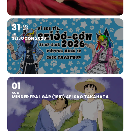
31
02
AUG
JUL
SEIJOCON 2026
01
AUG
MINDER FRA I GÅR (1991) AF ISAO TAKAHATA