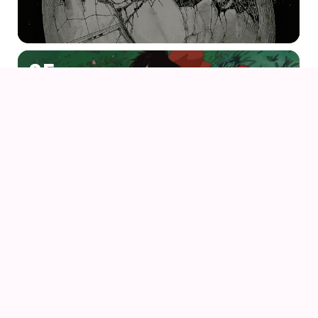
05
AUG
KIKI DEN LILLE HEKS
06
AUG
PORCO ROSSO (1992) AF HAYAO MIYAZAKI