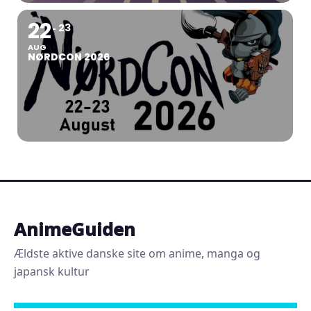
22
23
AUG
NØRDCON 2026
AnimeGuiden
Ældste aktive danske site om anime, manga og
japansk kultur