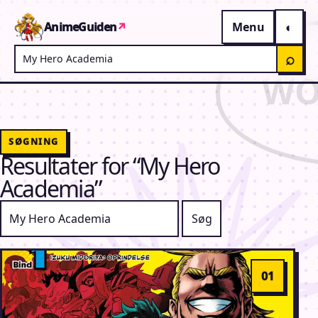
Gå til indhold
AnimeGuiden
↗
Menu
Søg på AnimeGuiden
⌕
SØGNING
Resultater for “My Hero
Academia”
Søg efter: