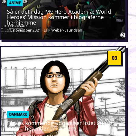
ANIME
Så er det i dag My Hero Academia: World
Heroes’ Mission kommer i biograferne
herhjemme
11. november 2021 · Erik Weber-Lauridsen
DANMARK
Faraos kommende udgivelser listet august
2024 – herunder I’m a Hero