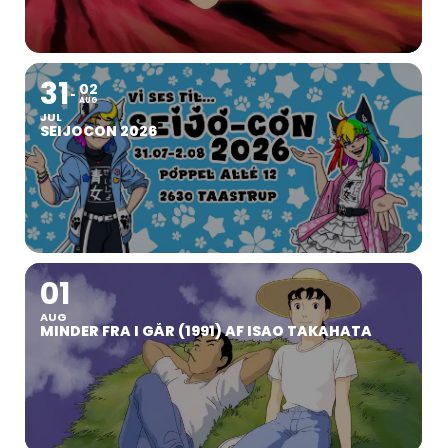
31
02
AUG
JUL
SEIJOCON 2026
01
AUG
MINDER FRA I GÅR (1991) AF ISAO TAKAHATA