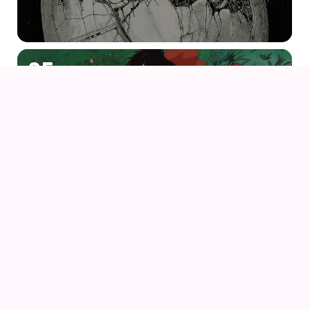
05
AUG
KIKI DEN LILLE HEKS
06
AUG
PORCO ROSSO (1992) AF HAYAO MIYAZAKI