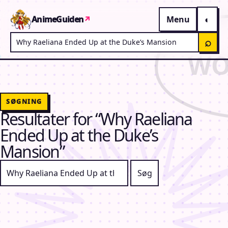
Gå til indhold
AnimeGuiden
↗
Menu
Søg på AnimeGuiden
⌕
SØGNING
Resultater for “Why Raeliana
Ended Up at the Duke’s
Mansion”
Søg efter: