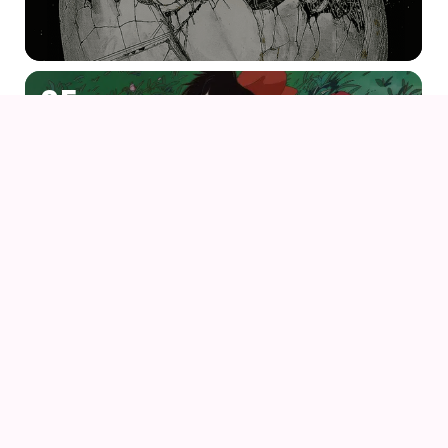
05
AUG
KIKI DEN LILLE HEKS
06
AUG
PORCO ROSSO (1992) AF HAYAO MIYAZAKI