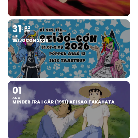
31
02
AUG
JUL
SEIJOCON 2026
01
AUG
MINDER FRA I GÅR (1991) AF ISAO TAKAHATA