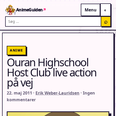
Gå til indhold
AnimeGuiden
↗
Menu
Søg på AnimeGuiden
⌕
ANIME
Ouran Highschool
Host Club live action
på vej
22. maj 2011 ·
Erik Weber-Lauridsen
· Ingen
kommentarer