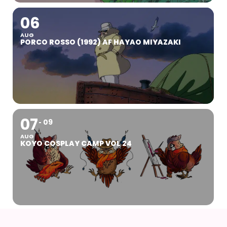
06
AUG
PORCO ROSSO (1992) AF HAYAO MIYAZAKI
07
09
AUG
KOYO COSPLAY CAMP VOL 24
07