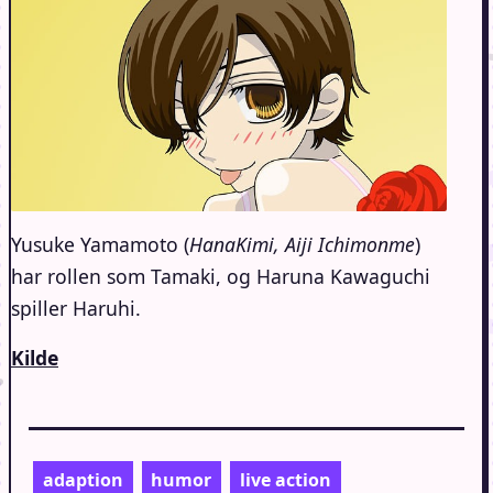
Yusuke Yamamoto (
HanaKimi, Aiji Ichimonme
)
har rollen som Tamaki, og Haruna Kawaguchi
spiller Haruhi.
Kilde
adaption
humor
live action