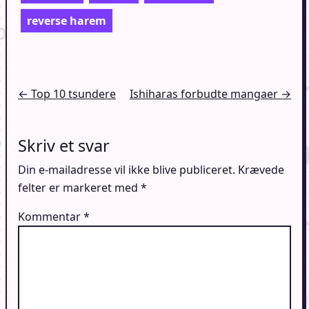
reverse harem
Indlægsnavigation
← Top 10 tsundere
Ishiharas forbudte mangaer →
Skriv et svar
Din e-mailadresse vil ikke blive publiceret.
Krævede
felter er markeret med
*
Kommentar
*