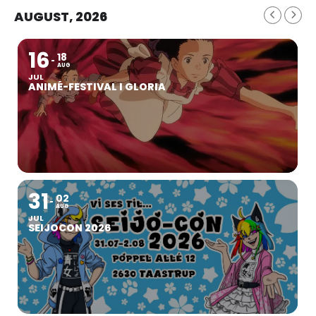
AUGUST, 2026
16
18
AUG
JUL
ANIMÉ-FESTIVAL I GLORIA
31
02
AUG
JUL
SEIJOCON 2026