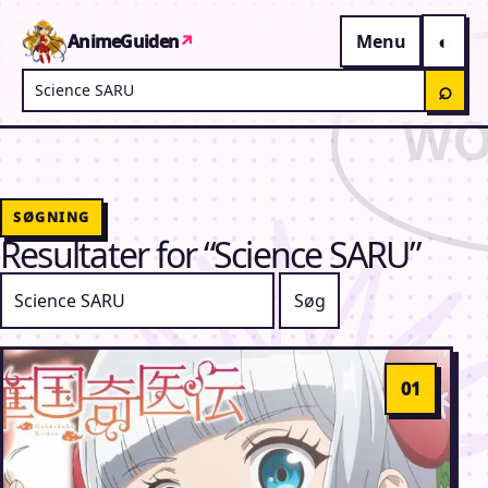
Gå til indhold
AnimeGuiden
↗
Menu
Søg på AnimeGuiden
⌕
SØGNING
Resultater for “Science SARU”
Søg efter: