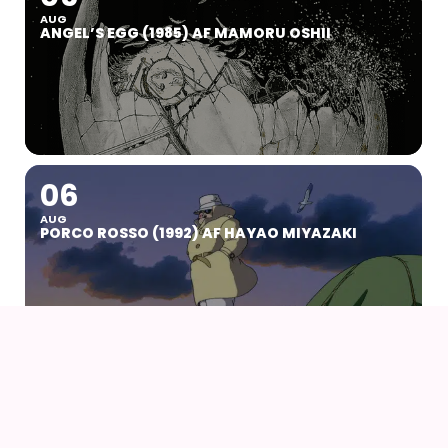
AUG
ANGEL’S EGG (1985) AF MAMORU OSHII
06
AUG
PORCO ROSSO (1992) AF HAYAO MIYAZAKI
07
09
AUG
KOYO COSPLAY CAMP VOL 24