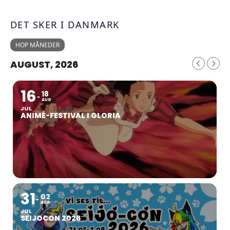
DET SKER I DANMARK
HOP MÅNEDER
AUGUST, 2026
16
18
AUG
JUL
ANIMÉ-FESTIVAL I GLORIA
31
02
AUG
JUL
SEIJOCON 2026