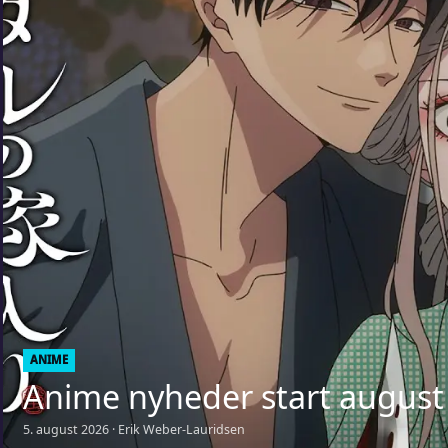
ANIME
Anime nyheder start august
5. august 2026 · Erik Weber-Lauridsen