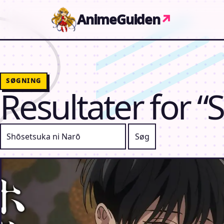
Gå til indhold
AnimeGuiden
↗
SØGNING
Resultater for “
Søg efter: