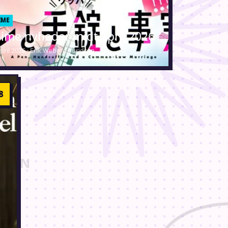
IME
ime nyheder midt april 2026
april 2026 · Erik Weber-Lauridsen