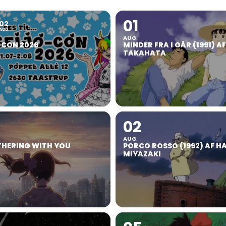
01
02
AUG
AUG
OCON 2026
MINDER FRA I GÅR (1991) A
TAKAHATA
02
AUG
HERING WITH YOU
PORCO ROSSO (1992) AF H
MIYAZAKI