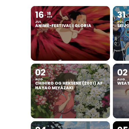
16
31
18
AUG
JUL
JUL
ANIMÉ-FESTIVAL I GLORIA
SEIJ
02
02
AUG
AUG
CHIHIRO OG HEKSENE (2001) AF
WEAT
HAYAO MIYAZAKI