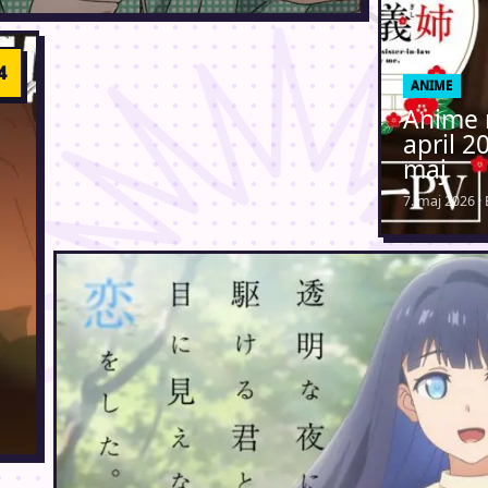
ANIME
Anime 
april 2
maj
7. maj 2026 ·