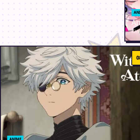
AN
An
22. 
ANIME