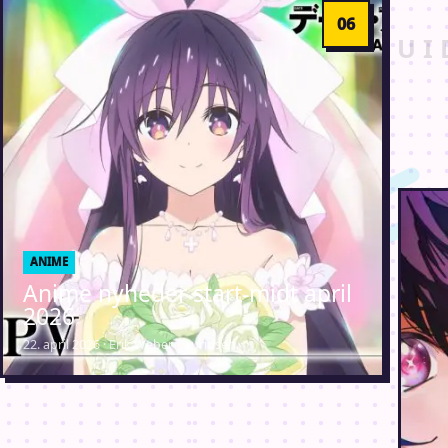
ANIME
Anime nyheder start-midt april
2026
22. april 2026 · Erik Weber-Lauridsen