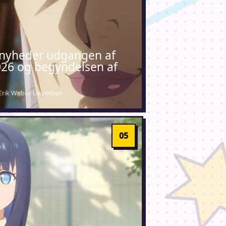
nyheder udgangen af
026 og begyndelsen af
 Erik Weber-Lauridsen