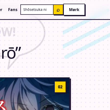
Søg på AnimeGuiden
⌕
r
Fans
Mørk
rō”