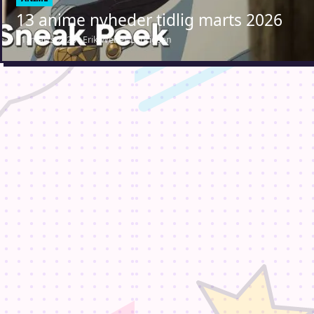
13 anime nyheder tidlig marts 2026
11. marts 2026 · Erik Weber-Lauridsen