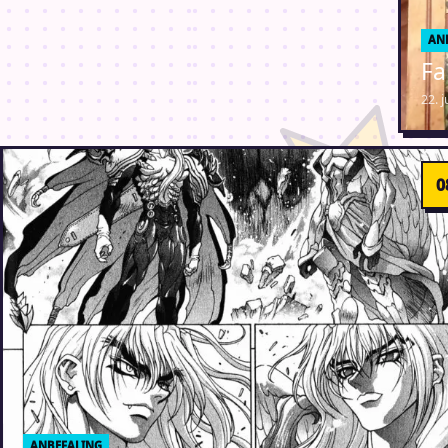
AN
Fa
22. 
ANBEFALING