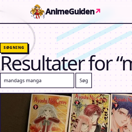
Gå til indhold
AnimeGuiden
↗
SØGNING
Resultater for
Søg efter: