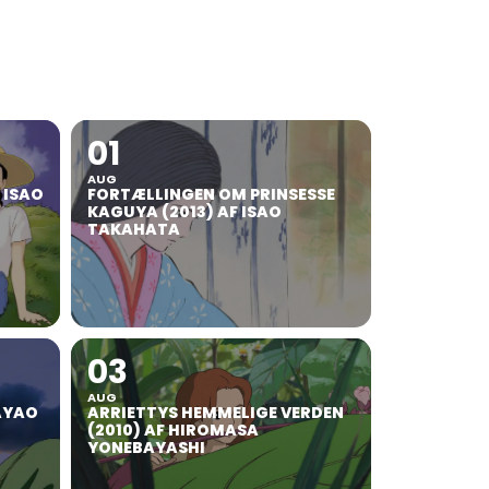
01
AUG
F ISAO
FORTÆLLINGEN OM PRINSESSE
KAGUYA (2013) AF ISAO
TAKAHATA
03
AUG
AYAO
ARRIETTYS HEMMELIGE VERDEN
(2010) AF HIROMASA
YONEBAYASHI