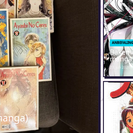
ANBEFALIN
Bakemo
manga
27. juli 2026
manga)