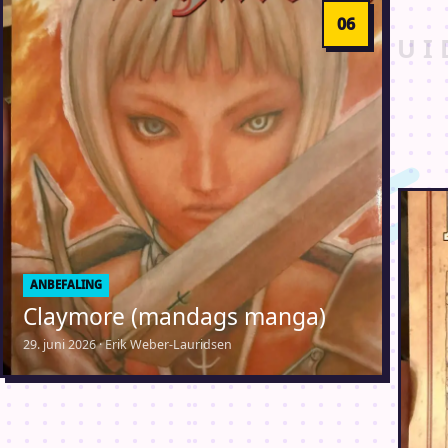
ANBEFALING
Claymore (mandags manga)
29. juni 2026 · Erik Weber-Lauridsen