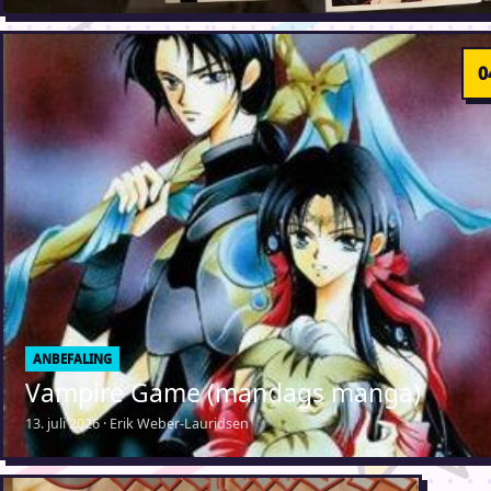
ANBEFALING
Vampire Game (mandags manga)
13. juli 2026 · Erik Weber-Lauridsen