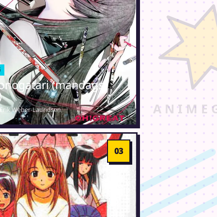
G
nogatari (mandags
)
 · Erik Weber-Lauridsen