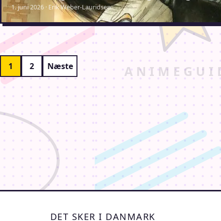
1. juni 2026 · Erik Weber-Lauridsen
Indlægsinddeling
1
2
Næste
DET SKER I DANMARK