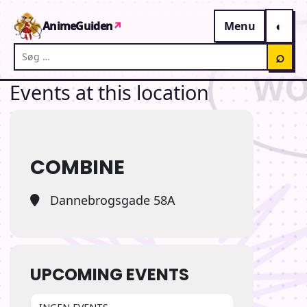
Gå til indhold
AnimeGuiden
↗
Menu
Søg på AnimeGuiden
⌕
Events at this location
COMBINE
Dannebrogsgade 58A
UPCOMING EVENTS