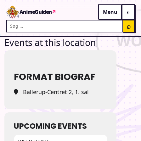
Gå til indhold
AnimeGuiden
↗
Menu
Søg på AnimeGuiden
⌕
Events at this location
FORMAT BIOGRAF
Ballerup-Centret 2, 1. sal
UPCOMING EVENTS