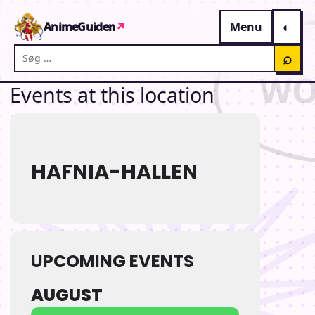
Gå til indhold
AnimeGuiden
↗
Menu
Søg på AnimeGuiden
⌕
Events at this location
HAFNIA-HALLEN
UPCOMING EVENTS
AUGUST