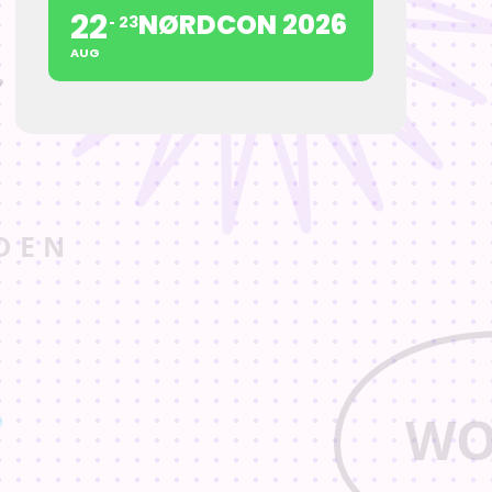
22
NØRDCON 2026
23
AUG