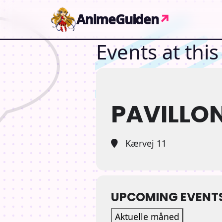
Gå til indhold
AnimeGuiden
↗
Events at this
PAVILLO
Kærvej 11
UPCOMING EVENT
Aktuelle måned