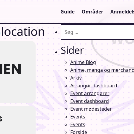
Guide
Områder
Anmeldel
 location
Søg efter:
Sider
Anime Blog
NEN
Anime, manga og merchandi
Arkiv
Arrangør dashboard
Event arrangører
Event dashboard
Event mødesteder
Events
S
Events
Forside