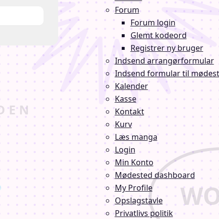
Forum
Forum login
Glemt kodeord
Registrer ny bruger
Indsend arrangørformular
Indsend formular til mødes
Kalender
Kasse
Kontakt
Kurv
Læs manga
Login
Min Konto
Mødested dashboard
My Profile
Opslagstavle
Privatlivs politik