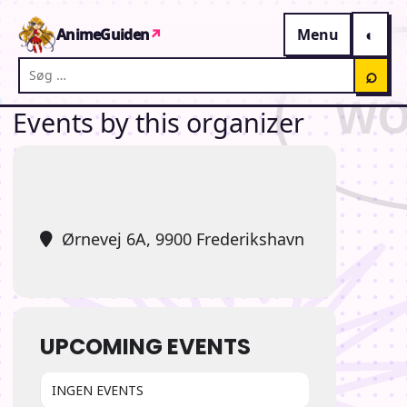
Gå til indhold
AnimeGuiden
↗
Menu
Søg på AnimeGuiden
⌕
Events by this organizer
Ørnevej 6A, 9900 Frederikshavn
UPCOMING EVENTS
INGEN EVENTS