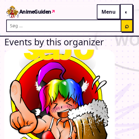
Gå til indhold
AnimeGuiden
↗
Menu
Søg på AnimeGuiden
⌕
Events by this organizer