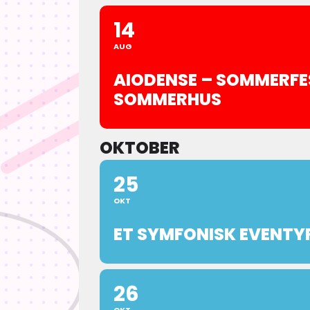
14
AUG
AIODENSE – SOMMERFE
SOMMERHUS
OKTOBER
25
OKT
ET SYMFONISK EVENTY
26