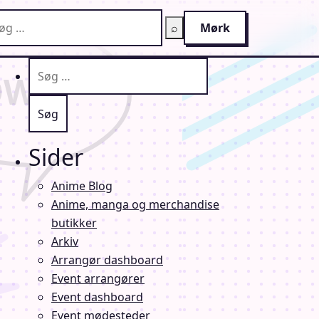
g på AnimeGuiden
⌕
Mørk
Søg efter:
Sider
Anime Blog
Anime, manga og merchandise
butikker
Arkiv
Arrangør dashboard
Event arrangører
Event dashboard
Event mødesteder