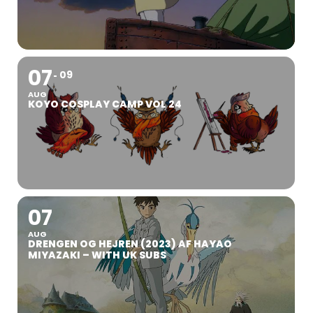
07
09
AUG
KOYO COSPLAY CAMP VOL 24
07
AUG
DRENGEN OG HEJREN (2023) AF HAYAO
MIYAZAKI – WITH UK SUBS