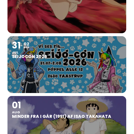
31
02
AUG
JUL
SEIJOCON 2026
01
AUG
MINDER FRA I GÅR (1991) AF ISAO TAKAHATA