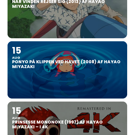
NÅR VINDEN REJSER SIG (2013) AF HAYAO
MIYAZAKI
15
AUG
PONYO PÅ KLIPPEN VED HAVET (2008) AF HAYAO
MIYAZAKI
15
AUG
PRINSESSE MONONOKE (1997) AF HAYAO
MIYAZAKI – I 4K