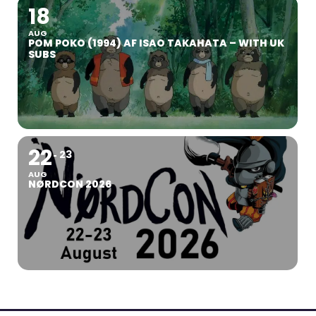
18
AUG
POM POKO (1994) AF ISAO TAKAHATA – WITH UK
SUBS
22
23
AUG
NØRDCON 2026