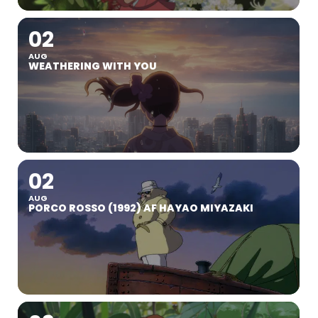
02
AUG
WEATHERING WITH YOU
02
AUG
PORCO ROSSO (1992) AF HAYAO MIYAZAKI