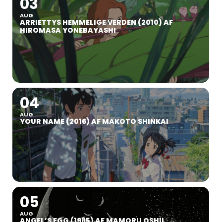
03
AUG
ARRIETTYS HEMMELIGE VERDEN (2010) AF
HIROMASA YONEBAYASHI
04
AUG
YOUR NAME (2016) AF MAKOTO SHINKAI
05
AUG
ANGEL’S EGG (1985) AF MAMORU OSHII