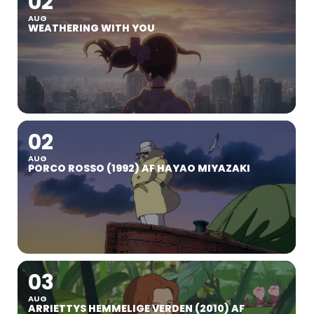
02
AUG
WEATHERING WITH YOU
02
AUG
PORCO ROSSO (1992) AF HAYAO MIYAZAKI
03
AUG
ARRIETTYS HEMMELIGE VERDEN (2010) AF