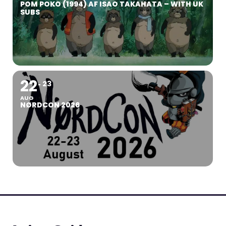
POM POKO (1994) AF ISAO TAKAHATA – WITH UK
SUBS
22
23
AUG
NØRDCON 2026