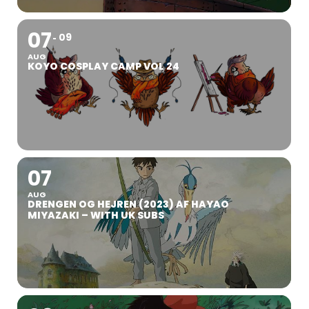
07
09
AUG
KOYO COSPLAY CAMP VOL 24
07
AUG
DRENGEN OG HEJREN (2023) AF HAYAO
MIYAZAKI – WITH UK SUBS