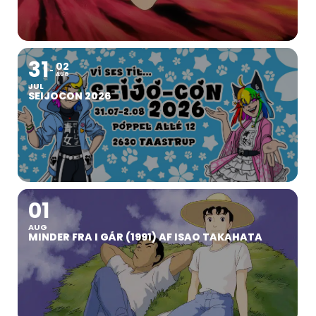
31
02
AUG
JUL
SEIJOCON 2026
01
AUG
MINDER FRA I GÅR (1991) AF ISAO TAKAHATA