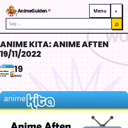
Gå til indhold
AnimeGuiden
↗
Menu
Søg på AnimeGuiden
⌕
ANIME KITA: ANIME AFTEN
19/11/2022
19
NOV