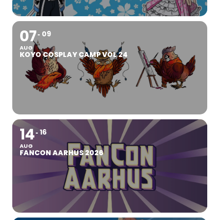
07
09
AUG
KOYO COSPLAY CAMP VOL 24
14
16
AUG
FANCON AARHUS 2026