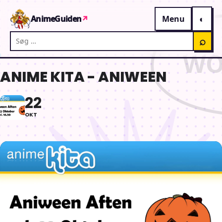
Gå til indhold
AnimeGuiden
↗
Menu
Søg på AnimeGuiden
⌕
ANIME KITA - ANIWEEN
22
OKT