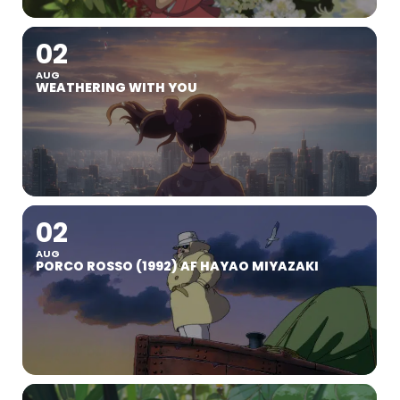
02
AUG
WEATHERING WITH YOU
02
AUG
PORCO ROSSO (1992) AF HAYAO MIYAZAKI