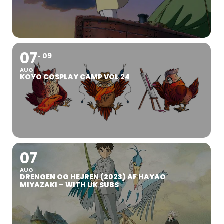
07
09
AUG
KOYO COSPLAY CAMP VOL 24
07
AUG
DRENGEN OG HEJREN (2023) AF HAYAO
MIYAZAKI – WITH UK SUBS