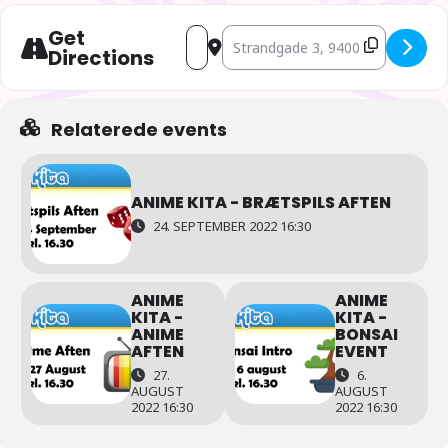
Get
Address - Anime Kita - Aniween [9ty3Do
Destination Address - Anime Kita 
Directions
Relaterede events
ANIME KITA - BRÆTSPILS AFTEN
24. SEPTEMBER 2022 16:30
ANIME
ANIME
KITA -
KITA -
ANIME
BONSAI
AFTEN
EVENT
27.
6.
AUGUST
AUGUST
2022 16:30
2022 16:30