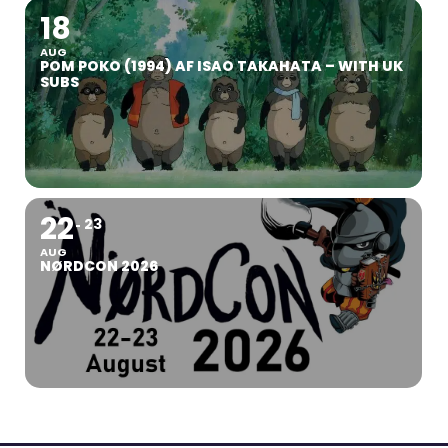
18
AUG
POM POKO (1994) AF ISAO TAKAHATA – WITH UK
SUBS
22
23
AUG
NØRDCON 2026