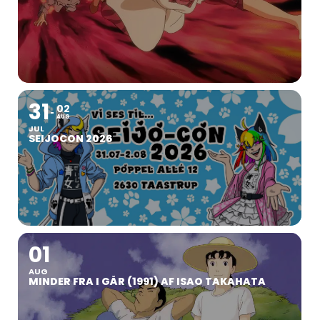
31
02
AUG
JUL
SEIJOCON 2026
01
AUG
MINDER FRA I GÅR (1991) AF ISAO TAKAHATA