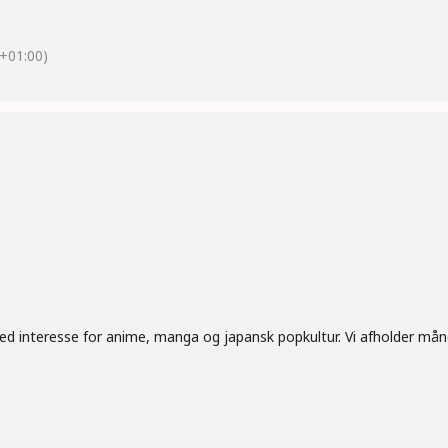
+01:00)
med interesse for anime, manga og japansk popkultur. Vi afholder må