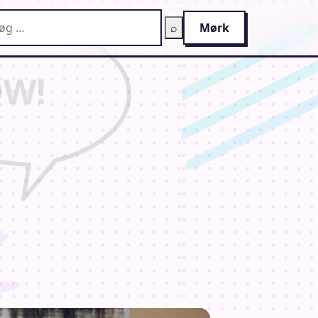
g på AnimeGuiden
⌕
Mørk