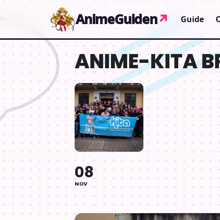
Gå til indhold
AnimeGuiden
↗
Guide
ANIME-KITA B
08
NOV