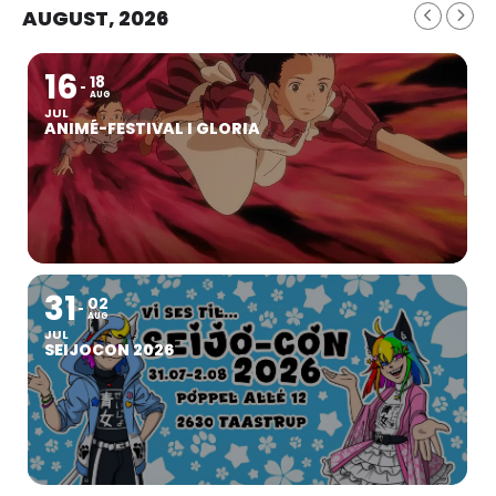
AUGUST, 2026
16
18
AUG
JUL
ANIMÉ-FESTIVAL I GLORIA
31
02
AUG
JUL
SEIJOCON 2026