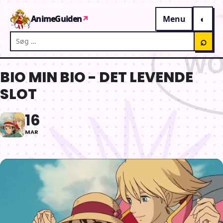
Gå til indhold
AnimeGuiden
↗
Menu
Søg på AnimeGuiden
⌕
BIO MIN BIO - DET LEVENDE
SLOT
16
MAR