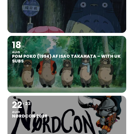
18
AUG
POM POKO (1994) AF ISAO TAKAHATA – WITH UK
SUBS
22
23
AUG
NØRDCON 2026