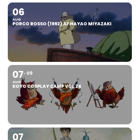
06
AUG
PORCO ROSSO (1992) AF HAYAO MIYAZAKI
07
09
AUG
KOYO COSPLAY CAMP VOL 24
07