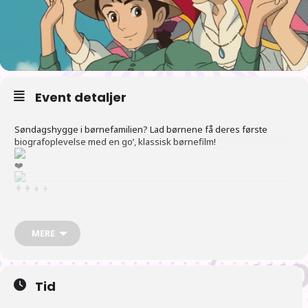
Event detaljer
Søndagshygge i børnefamilien? Lad børnene få deres første
biografoplevelse med en go’, klassisk børnefilm!
I
Odense hyggeligste biograf inviterer vi til BIO MIN BIO. Her kan
MERE
børnene opleve vaskeægte filmperler på det store lærred – og
forældrene kan få et lykkeligt gensyn med barndomsmagien.
Tid
Den 16. marts kl. 10 OG kl. 12.20 viser vi DET LEVENDE SLOT – den
fortryllende og elskede tegnefilm af Hayao Miyazaki.