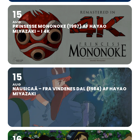
15
AUG
PRINSESSE MONONOKE (1997) AF HAYAO
MIYAZAKI – I 4K
15
AUG
NAUSICAÄ – FRA VINDENES DAL (1984) AF HAYAO
MIYAZAKI
16