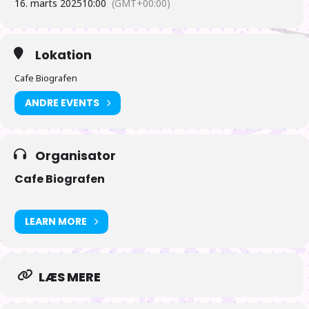
16. marts 2025
10:00
(GMT+00:00)
Lokation
Med en kop varm kakao, lidt kage og måske chokolade til – så er
hyggen sikret.
Cafe Biografen
ANDRE EVENTS
Organisator
Ses vi?
Cafe Biografen
LEARN MORE
LÆS MERE