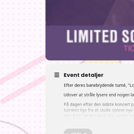
Event detaljer
Efter deres banebrydende turné, “L
Udover at stråle lysere end nogen l
På dagen efter den sidste koncert på
turnéen lige fra at skulle opleve ny
ind i BTS’ verden langt fra scenen
biografbegivenhed, du ikke må gå gli
BTS’ rejse fortsætter!
MERE