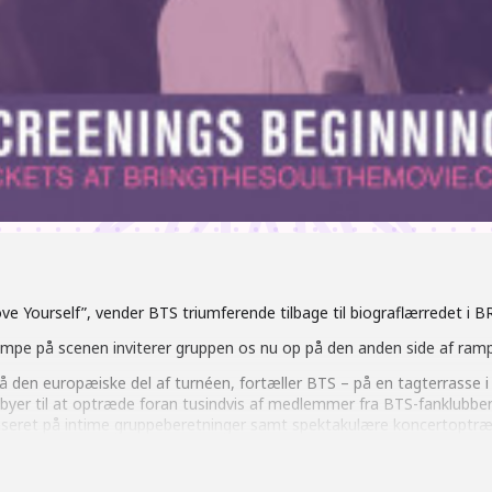
ove Yourself”, vender BTS triumferende tilbage til biograflærredet 
ampe på scenen inviterer gruppen os nu op på den anden side af ramp
 den europæiske del af turnéen, fortæller BTS – på en tagterrasse i P
e byer til at optræde foran tusindvis af medlemmer fra BTS-fanklubben
 baseret på intime gruppeberetninger samt spektakulære koncertoptræ
p af!