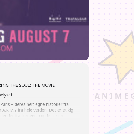
i BRING THE SOUL: THE MOVIE.
elyset.
aris – deres helt egne historier fra
 A.R.M.Y fra hele verden. Det er et kig
dender fra turnéen, og det er en