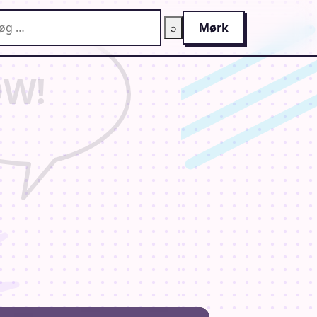
g på AnimeGuiden
⌕
Mørk