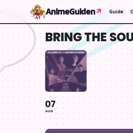
Gå til indhold
AnimeGuiden
↗
Guide
BRING THE SOU
07
AUG