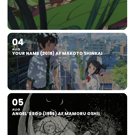
04
AUG
YOUR NAME (2016) AF MAKOTO SHINKAI
05
AUG
ANGEL’S EGG (1985) AF MAMORU OSHII