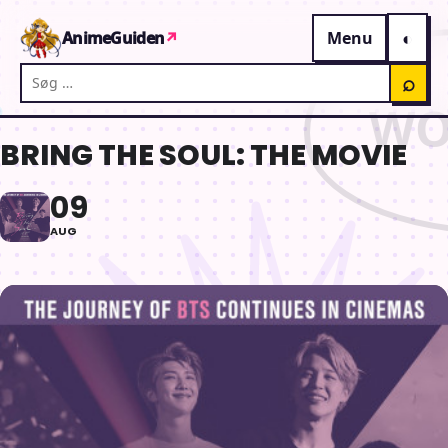
Gå til indhold
AnimeGuiden
↗
Menu
Søg på AnimeGuiden
⌕
BRING THE SOUL: THE MOVIE
09
AUG