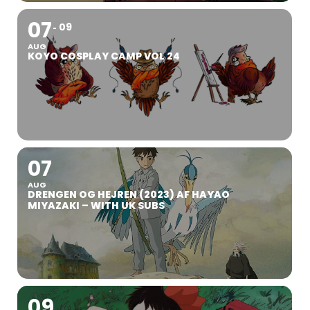
07
09
AUG
KOYO COSPLAY CAMP VOL 24
07
AUG
DRENGEN OG HEJREN (2023) AF HAYAO
MIYAZAKI – WITH UK SUBS
09