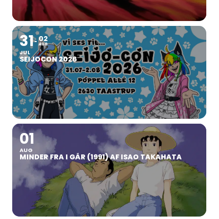
31
02
AUG
JUL
SEIJOCON 2026
01
AUG
MINDER FRA I GÅR (1991) AF ISAO TAKAHATA