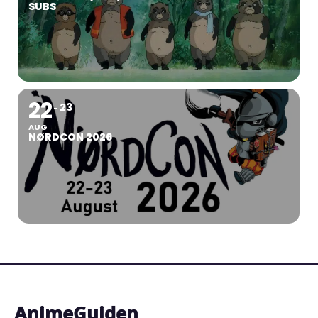
SUBS
22
23
AUG
NØRDCON 2026
AnimeGuiden