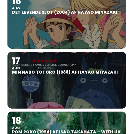
16
AUG
DET LEVENDE SLOT (2004) AF HAYAO MIYAZAKI
17
AUG
MIN NABO TOTORO (1988) AF HAYAO MIYAZAKI
18
AUG
POM POKO (1994) AF ISAO TAKAHATA – WITH UK