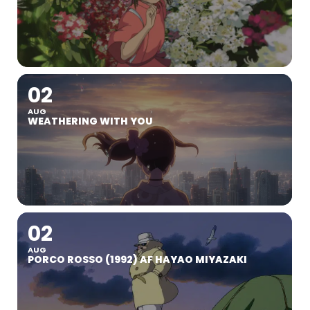
02
AUG
WEATHERING WITH YOU
02
AUG
PORCO ROSSO (1992) AF HAYAO MIYAZAKI