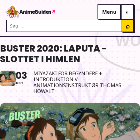
Gå til indhold
AnimeGuiden
↗
Menu
Søg på AnimeGuiden
⌕
BUSTER 2020: LAPUTA -
SLOTTET I HIMLEN
03
MIYAZAKI FOR BEGYNDERE +
INTRODUKTION V.
OKT
ANIMATIONSINSTRUKTØR THOMAS
HOWALT