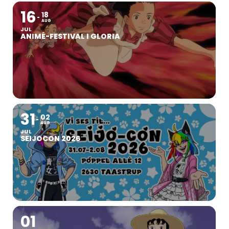
16
18
AUG
JUL
ANIMÉ-FESTIVAL I GLORIA
31
02
AUG
JUL
SEIJOCON 2026
01