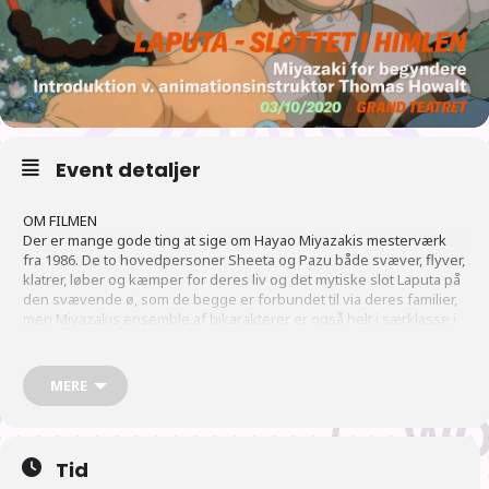
Event detaljer
OM FILMEN
Der er mange gode ting at sige om Hayao Miyazakis mesterværk
fra 1986. De to hovedpersoner Sheeta og Pazu både svæver, flyver,
klatrer, løber og kæmper for deres liv og det mytiske slot Laputa på
den svævende ø, som de begge er forbundet til via deres familier,
men Miyazakis ensemble af bikarakterer er også helt i særklasse i
denne film.
Piratdronningen Dola og hendes mand ingeniøren Motro ( som
MERE
spiller en vigtig rolle i “Chihiro og heksene” ) og hele filmens
piratplot udgør en dynamisk og underholdende del af filmen.
Miyazakis film er inspireret af Jonathan Swifts roman “Gullivers
rejser” fra 1726, en mere end 250 år gammel bog, som har
Tid
inspireret mesteren til et uforglemmeligt billedunivers omkring den