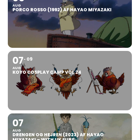
AUG
PORCO ROSSO (1992) AF HAYAO MIYAZAKI
07
09
AUG
KOYO COSPLAY CAMP VOL 24
07
AUG
DRENGEN OG HEJREN (2023) AF HAYAO
MIYAZAKI – WITH UK SUBS