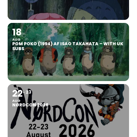
18
AUG
POM POKO (1994) AF ISAO TAKAHATA – WITH UK
SUBS
22
23
AUG
NØRDCON 2026