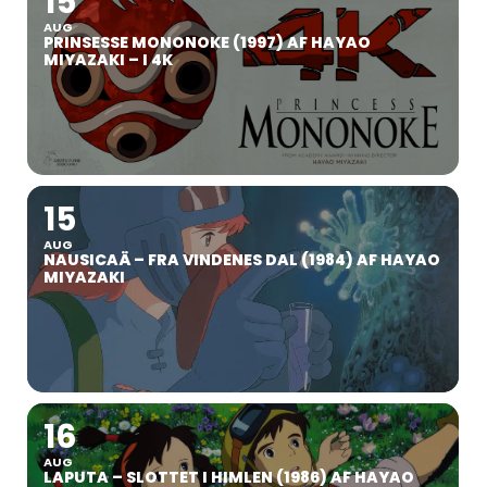
15
AUG
PRINSESSE MONONOKE (1997) AF HAYAO
MIYAZAKI – I 4K
15
AUG
NAUSICAÄ – FRA VINDENES DAL (1984) AF HAYAO
MIYAZAKI
16
AUG
LAPUTA – SLOTTET I HIMLEN (1986) AF HAYAO