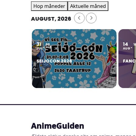
Hop måneder
Aktuelle måned
AUGUST, 2026
31
14
02
1
AUG
JUL
AUG
SEIJOCON 2026
FANC
AnimeGuiden