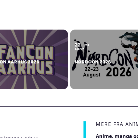
22
6
23
AUG
ON AARHUS 2026
NØRDCON 2026
MERE FRA AN
Anime, manga og