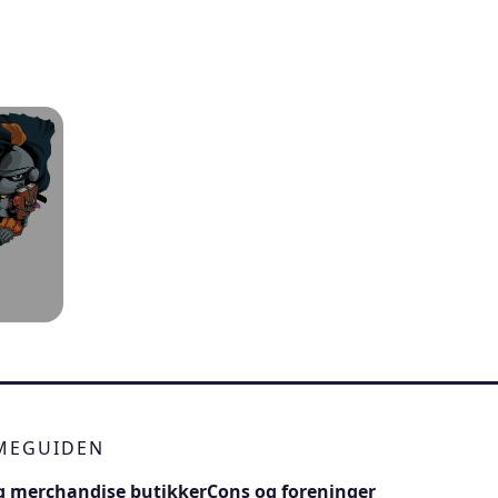
IMEGUIDEN
 merchandise butikker
Cons og foreninger