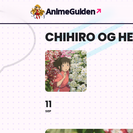
Gå til indhold
AnimeGuiden
↗
CHIHIRO OG HE
11
SEP