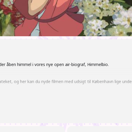
nder åben himmel i vores nye open air-biograf, Himmelbio.
teket, og her kan du nyde filmen med udsigt til København lige under 
dig efter vejret for den bedste oplevelse.