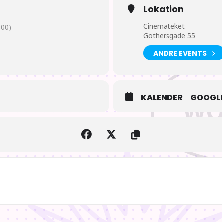
Lokation
Cinemateket
00)
Gothersgade 55
ANDRE EVENTS
en Chihiro sammen med sine forældre til et forladt og forhekset tiv
es velduftende retter. For at redde mor og far fra stegepanden må 
lev Miyazakis gennembrud uden for Japan og vandt både en Guldløve 
KALENDER
GOOGLE
Iven Ulstrup, Sebastian Jessen, Paul Hüttel, Birthe Neumann
ikakushi
Chihiro og heksene / Himmelbio [v8KbT5Qui]
nder 7 år