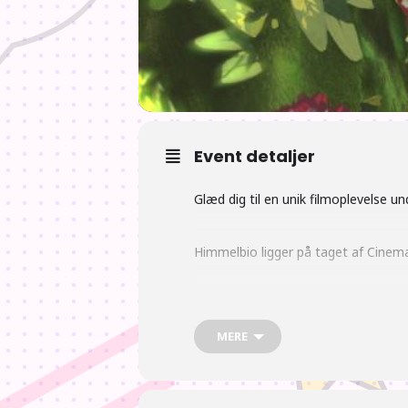
Event detaljer
Glæd dig til en unik filmoplevelse u
Himmelbio ligger på taget af Cinema
Forestillingen er udendørs, så klæd 
MERE
Chihiro og heksene