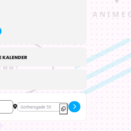
oli. Forældrene forvandles til svin, da
Chihiro smøge kimono-ærmerne op og tage
og en Oscar. Anbefales fra 7 år, dansk
 KALENDER
Destination Address - Chihiro og heksene / Himmelbio [Yz