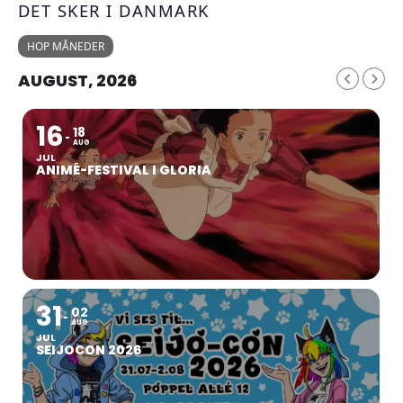
DET SKER I DANMARK
HOP MÅNEDER
AUGUST, 2026
16
18
AUG
JUL
ANIMÉ-FESTIVAL I GLORIA
31
02
AUG
JUL
SEIJOCON 2026