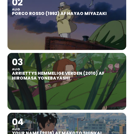
02
AUG
PORCO ROSSO (1992) AF HAYAO MIYAZAKI
03
AUG
ARRIETTYS HEMMELIGE VERDEN (2010) AF
HIROMASA YONEBAYASHI
04
AUG
YOUR NAME (2016) AF MAKOTO SHINKAI