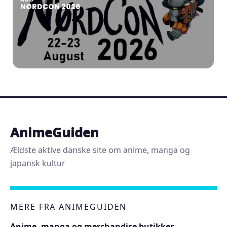
NØRDCON 2026
AnimeGuiden
Ældste aktive danske site om anime, manga og
japansk kultur
MERE FRA ANIMEGUIDEN
Anime, manga og merchandise butikker