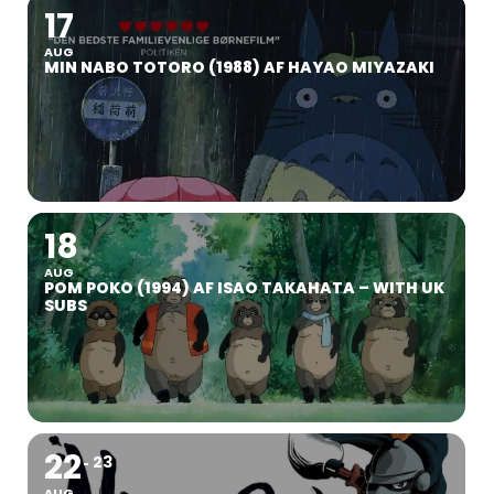
17
AUG
MIN NABO TOTORO (1988) AF HAYAO MIYAZAKI
18
AUG
POM POKO (1994) AF ISAO TAKAHATA – WITH UK
SUBS
22
23
AUG