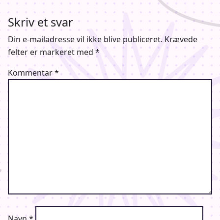
Skriv et svar
Distributørens FaceBook side
Din e-mailadresse vil ikke blive publiceret.
Krævede
felter er markeret med
*
Kommentar
*
Navn
*