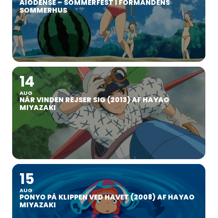
AIODENSE – SOMMERFEST I FORMANDENS
SOMMERHUS
14
AUG
NÅR VINDEN REJSER SIG (2013) AF HAYAO
MIYAZAKI
15
AUG
PONYO PÅ KLIPPEN VED HAVET (2008) AF HAYAO
MIYAZAKI