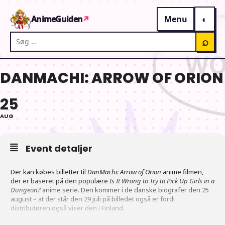
Gå til indhold
AnimeGuiden
↗
Menu
Søg på AnimeGuiden
⌕
DANMACHI: ARROW OF ORION
25
AUG
Event detaljer
Der kan købes billetter til
DanMachi: Arrow of Orion
anime filmen,
der er baseret på den populære
Is It Wrong to Try to Pick Up Girls in a
Dungeon?
anime serie. Den kommer i de danske biografer den 25
august – at der står den 29 juli på billedet også er fordi
distributøren også viser den i Finland.