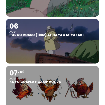
06
AUG
PORCO ROSSO (1992) AF HAYAO MIYAZAKI
07
09
AUG
KOYO COSPLAY CAMP VOL 24