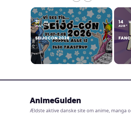
31
14
02
1
AUG
JUL
AUG
SEIJOCON 2026
FANC
AnimeGuiden
Ældste aktive danske site om anime, manga o