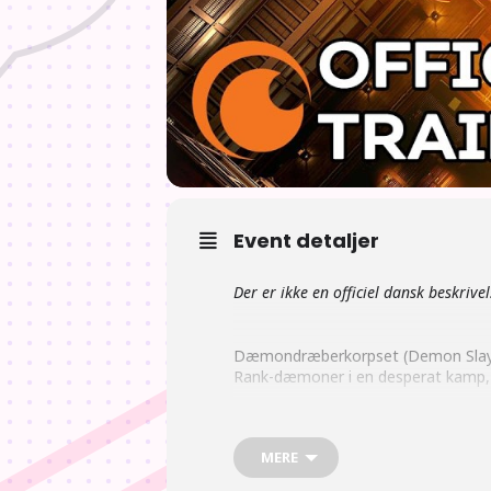
Event detaljer
Der er ikke en officiel dansk beskrivel
Dæmondræberkorpset (Demon Slayer C
Rank-dæmoner i en desperat kamp, 
MERE