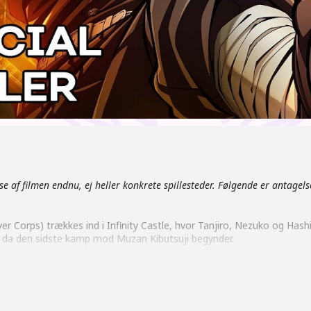
se af filmen endnu, ej heller konkrete spillesteder. Følgende er antagelse
orps) trækkes ind i Infinity Castle, hvor Tanjiro, Nezuko og Has
da den sidste kamp mod Muzan Kibutsuji begynder.