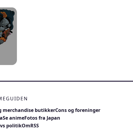
IMEGUIDEN
 merchandise butikker
Cons og foreninger
a
Se anime
Fotos fra Japan
vs politik
Om
RSS