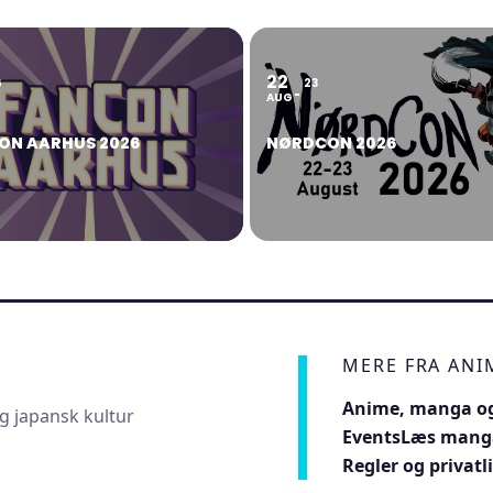
22
6
23
AUG
ON AARHUS 2026
NØRDCON 2026
MERE FRA AN
Anime, manga og
g japansk kultur
Events
Læs mang
Regler og privatli