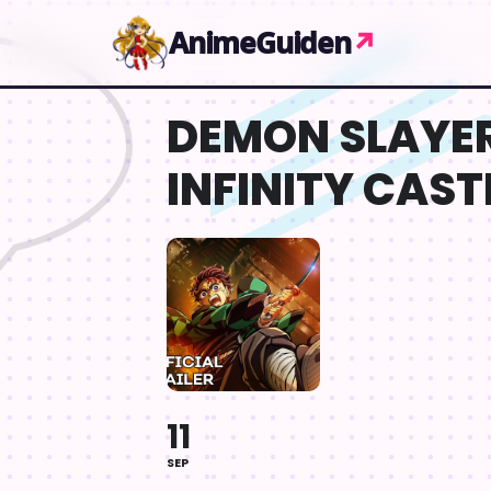
Gå til indhold
AnimeGuiden
↗
DEMON SLAYER:
INFINITY CAST
11
SEP