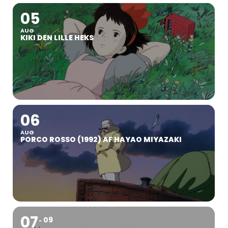
05
AUG
KIKI DEN LILLE HEKS
06
AUG
PORCO ROSSO (1992) AF HAYAO MIYAZAKI
07
09