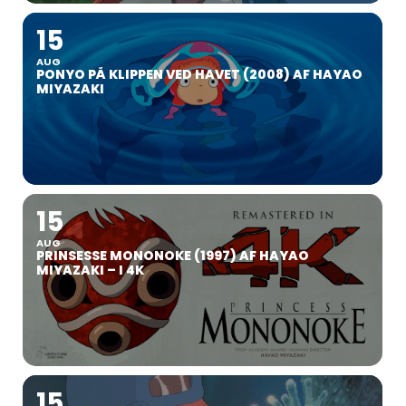
15
AUG
PONYO PÅ KLIPPEN VED HAVET (2008) AF HAYAO
MIYAZAKI
15
AUG
PRINSESSE MONONOKE (1997) AF HAYAO
MIYAZAKI – I 4K
15