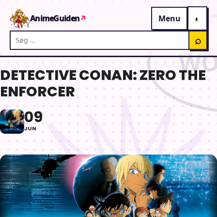
Gå til indhold
AnimeGuiden
↗
Menu
Søg på AnimeGuiden
⌕
DETECTIVE CONAN: ZERO THE
ENFORCER
09
JUN