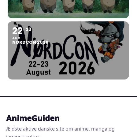
22
23
AUG
NØRDCON 2026
AnimeGuiden
Ældste aktive danske site om anime, manga og
japansk kultur