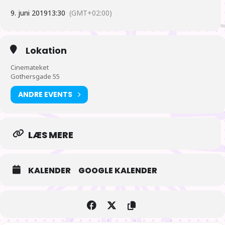
Medvirkende: Minami Takayama, Wakana Yamazaki, Rikiya Koyama,
9. juni 2019
13:30
(GMT+02:00)
Kappei Yamaguchi, Aya Ueto (stemmer)
Instruktør: Tachikawa Yuzuru
Japan, 2018
DCP, 115 min.
Lokation
Engelske undertekster
Tilladt for alle, men frarådes børn under 7 år
Cinemateket
Gothersgade 55
Link til eventet
ANDRE EVENTS
LÆS MERE
KALENDER
GOOGLE KALENDER