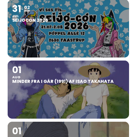
31
02
AUG
JUL
SEIJOCON 2026
01
AUG
MINDER FRA I GÅR (1991) AF ISAO TAKAHATA
01