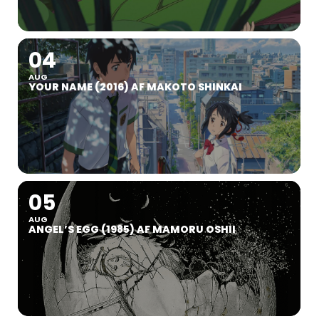
04
AUG
YOUR NAME (2016) AF MAKOTO SHINKAI
05
AUG
ANGEL’S EGG (1985) AF MAMORU OSHII