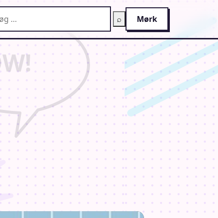
g på AnimeGuiden
⌕
Mørk