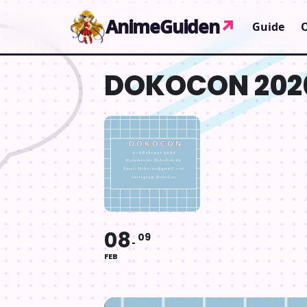
Gå til indhold
AnimeGuiden
↗
Guide
DOKOCON 202
08
09
FEB