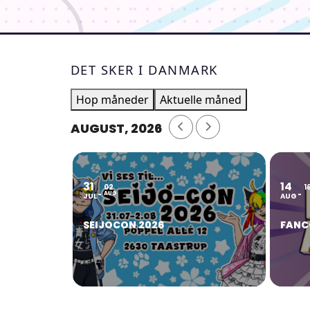
DET SKER I DANMARK
Hop måneder
Aktuelle måned
AUGUST, 2026
31
14
02
1
AUG
JUL
AUG
SEIJOCON 2026
FANC