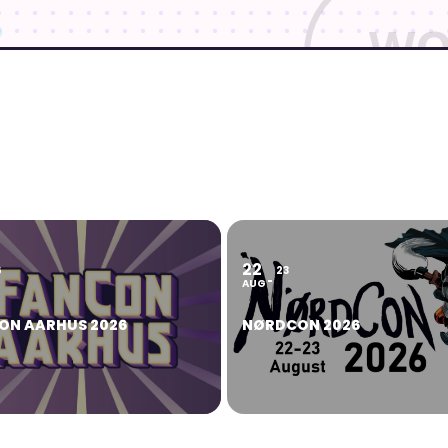
22
6
23
AUG
ON AARHUS 2026
NØRDCON 2026