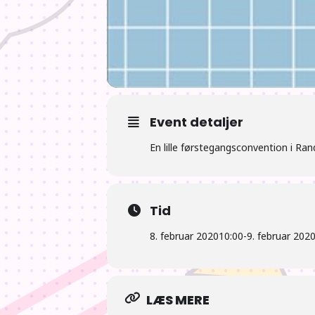
Event detaljer
En lille førstegangsconvention i Ran
Tid
8. februar 2020
10:00
-
9. februar 202
LÆS MERE