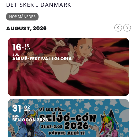
DET SKER I DANMARK
HOP MÅNEDER
AUGUST, 2026
16
18
AUG
JUL
ANIMÉ-FESTIVAL I GLORIA
31
02
AUG
JUL
SEIJOCON 2026