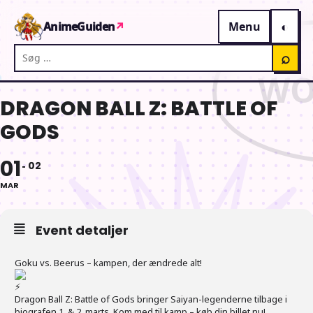
Gå til indhold
AnimeGuiden
↗
Menu
Søg på AnimeGuiden
⌕
DRAGON BALL Z: BATTLE OF
GODS
01
02
MAR
Event detaljer
Goku vs. Beerus – kampen, der ændrede alt!
Dragon Ball Z: Battle of Gods bringer Saiyan-legenderne tilbage i
biografen 1. & 2. marts. Kom med til kamp – køb din billet nu!