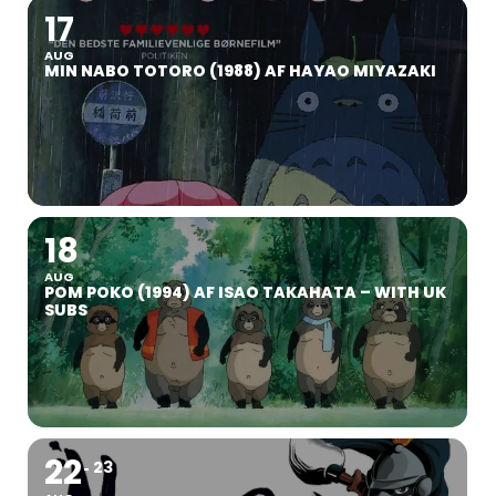
17
AUG
MIN NABO TOTORO (1988) AF HAYAO MIYAZAKI
18
AUG
POM POKO (1994) AF ISAO TAKAHATA – WITH UK
SUBS
22
23