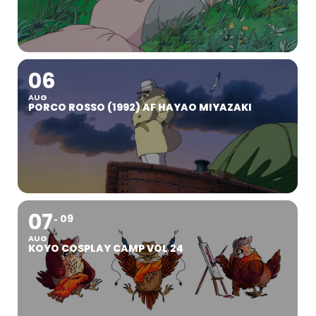
06
AUG
PORCO ROSSO (1992) AF HAYAO MIYAZAKI
07
09
AUG
KOYO COSPLAY CAMP VOL 24