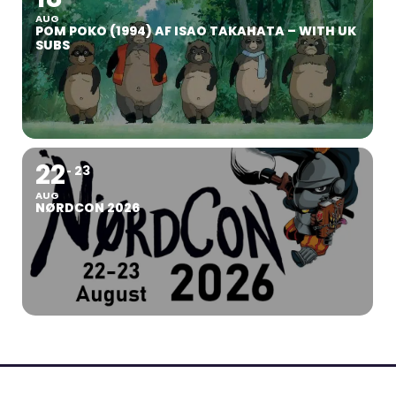
AUG
POM POKO (1994) AF ISAO TAKAHATA – WITH UK
SUBS
22
23
AUG
NØRDCON 2026