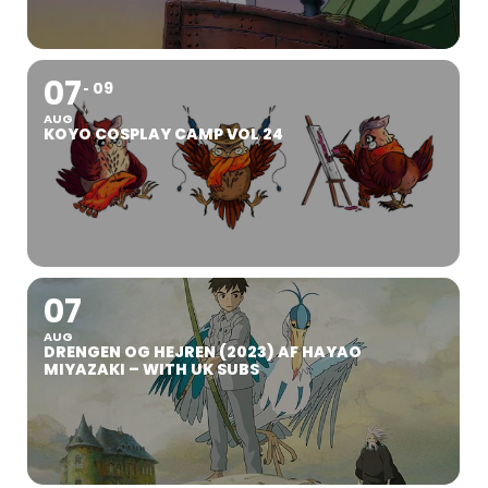
07
09
AUG
KOYO COSPLAY CAMP VOL 24
07
AUG
DRENGEN OG HEJREN (2023) AF HAYAO
MIYAZAKI – WITH UK SUBS