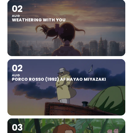
02
AUG
WEATHERING WITH YOU
02
AUG
PORCO ROSSO (1992) AF HAYAO MIYAZAKI
03