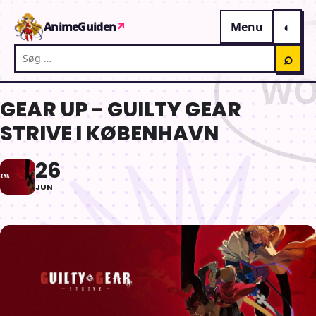
Gå til indhold
AnimeGuiden
↗
Menu
Søg på AnimeGuiden
⌕
GEAR UP - GUILTY GEAR
STRIVE I KØBENHAVN
26
JUN