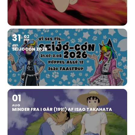
31
02
AUG
JUL
SEIJOCON 2026
01
AUG
MINDER FRA I GÅR (1991) AF ISAO TAKAHATA