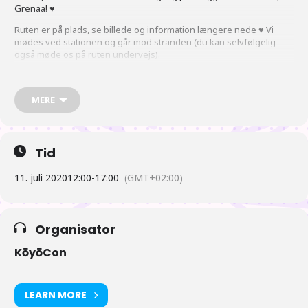
Grenaa! ♥
Ruten er på plads, se billede og information længere nede ♥ Vi
mødes ved stationen og går mod stranden (du kan selvfølgelig
også møde os på ruten undervejs).
Der vil komme information ud omkring corona retningslinjer når vi
nærmer os eventet, når vi kender de gældende retningslinjer fra
MERE
myndighederne. Vi anbefaler dog at man selv medbringer
håndsprit og hvis vi bliver mere end 100 mennesker vil vi dele os
op i to eller flere grupper.
Tid
11. juli 2020
12:00
-
17:00
(GMT+02:00)
Organisator
KōyōCon
LEARN MORE