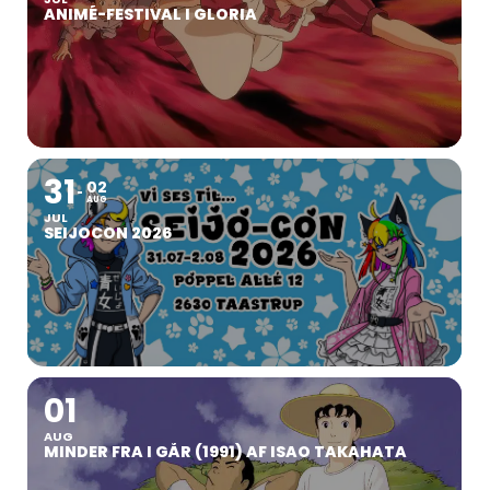
ANIMÉ-FESTIVAL I GLORIA
31
02
AUG
JUL
SEIJOCON 2026
01
AUG
MINDER FRA I GÅR (1991) AF ISAO TAKAHATA