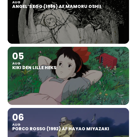
AUG
ANGEL’S EGG (1985) AF MAMORU OSHII
05
AUG
KIKI DEN LILLE HEKS
06
AUG
PORCO ROSSO (1992) AF HAYAO MIYAZAKI