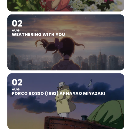
02
AUG
WEATHERING WITH YOU
02
AUG
PORCO ROSSO (1992) AF HAYAO MIYAZAKI