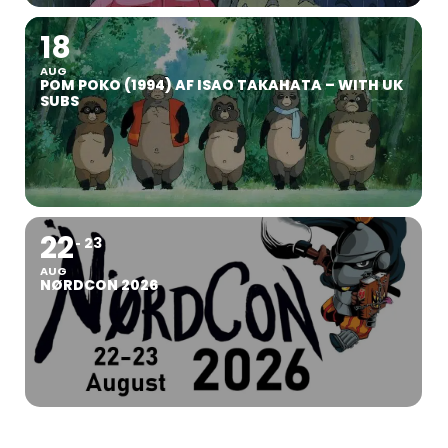
18
AUG
POM POKO (1994) AF ISAO TAKAHATA – WITH UK
SUBS
22
23
AUG
NØRDCON 2026