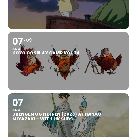
07
09
AUG
KOYO COSPLAY CAMP VOL 24
07
AUG
DRENGEN OG HEJREN (2023) AF HAYAO
MIYAZAKI – WITH UK SUBS