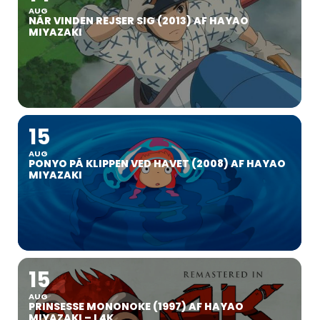
AUG
NÅR VINDEN REJSER SIG (2013) AF HAYAO
MIYAZAKI
15
AUG
PONYO PÅ KLIPPEN VED HAVET (2008) AF HAYAO
MIYAZAKI
15
AUG
PRINSESSE MONONOKE (1997) AF HAYAO
MIYAZAKI – I 4K