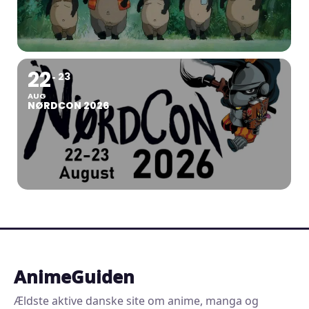
22
23
AUG
NØRDCON 2026
AnimeGuiden
Ældste aktive danske site om anime, manga og