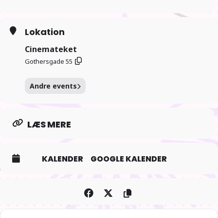
Danske undertekster
Tilladt for alle
Link til eventet
Lokation
Cinemateket
Gothersgade 55
Andre events
LÆS MERE
KALENDER
GOOGLE KALENDER