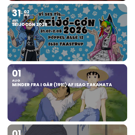
31
02
AUG
JUL
SEIJOCON 2026
01
AUG
MINDER FRA I GÅR (1991) AF ISAO TAKAHATA
01