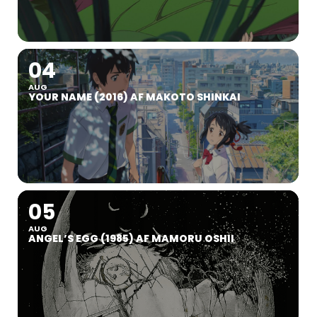
04
AUG
YOUR NAME (2016) AF MAKOTO SHINKAI
05
AUG
ANGEL’S EGG (1985) AF MAMORU OSHII