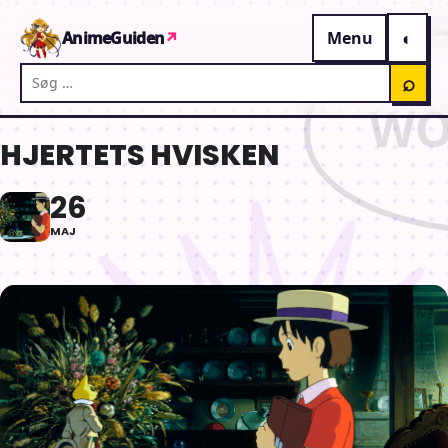
Gå til indhold
AnimeGuiden
↗
Menu
Søg på AnimeGuiden
⌕
HJERTETS HVISKEN
26
MAJ