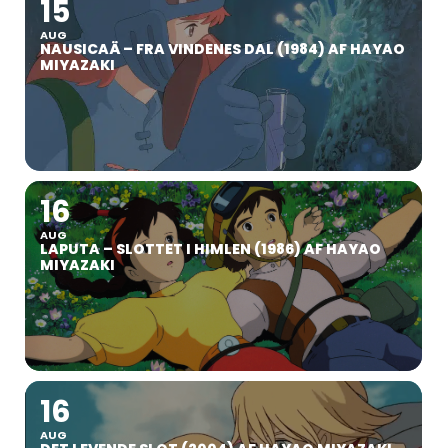
15
AUG
NAUSICAÄ – FRA VINDENES DAL (1984) AF HAYAO
MIYAZAKI
16
AUG
LAPUTA – SLOTTET I HIMLEN (1986) AF HAYAO
MIYAZAKI
16
AUG