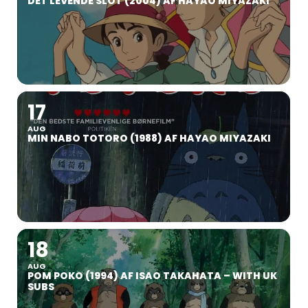
DET LEVENDE SLOT (2004) AF HAYAO MIYAZAKI
17
AUG
MIN NABO TOTORO (1988) AF HAYAO MIYAZAKI
18
AUG
POM POKO (1994) AF ISAO TAKAHATA – WITH UK
SUBS