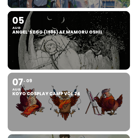
05
AUG
ANGEL’S EGG (1985) AF MAMORU OSHII
07
09
AUG
KOYO COSPLAY CAMP VOL 24