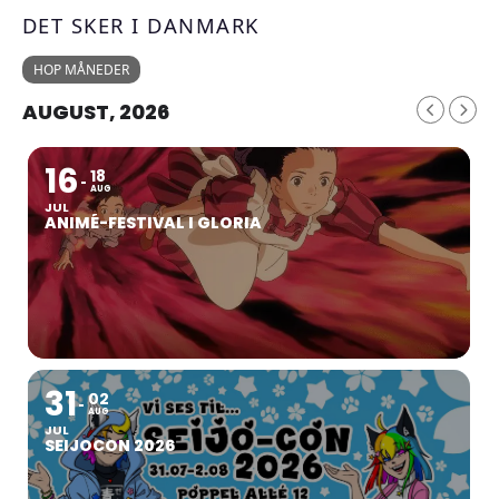
DET SKER I DANMARK
HOP MÅNEDER
AUGUST, 2026
16
18
AUG
JUL
ANIMÉ-FESTIVAL I GLORIA
31
02
AUG
JUL
SEIJOCON 2026