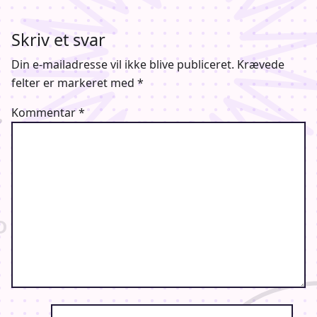
https://j-popcon.dk/da/shop/
.
Skriv et svar
Billetpriserne bliver således:
Din e-mailadresse vil ikke blive publiceret.
Krævede
felter er markeret med
*
Weekendbillet: 549 kr.
Kommentar
*
Fredagsbillet: 349 kr.
Lørdagsbillet: 449 kr.
Søndagsbillet: 349 kr.
Familiebillet (to voksne + to børn u/16, søndag): 1000 kr.
Skal du have billetter til J-Popcon 2024?