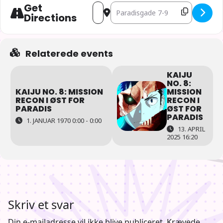
Get
Address - Kaiju No. 8: Mission Recon i 
Destination Address - Kaiju No. 8:
Directions
Relaterede events
KAIJU
NO. 8:
KAIJU NO. 8: MISSION
MISSION
RECON I ØST FOR
RECON I
PARADIS
ØST FOR
PARADIS
1. JANUAR 1970 0:00 - 0:00
13. APRIL
2025 16:20
Skriv et svar
Din e-mailadresse vil ikke blive publiceret.
Krævede