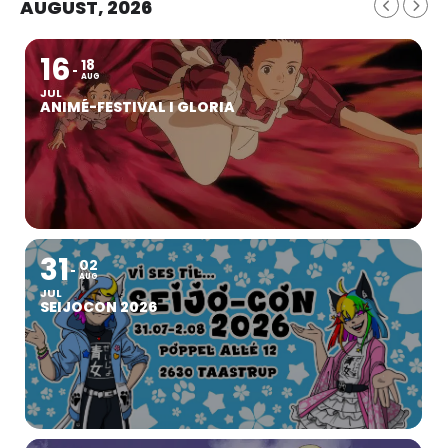
AUGUST, 2026
16
18
AUG
JUL
ANIMÉ-FESTIVAL I GLORIA
31
02
AUG
JUL
SEIJOCON 2026