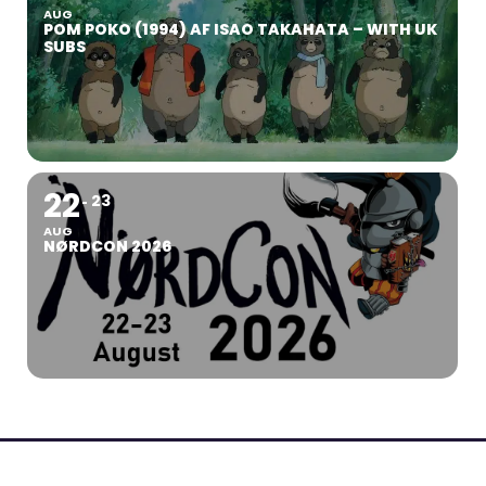
AUG
POM POKO (1994) AF ISAO TAKAHATA – WITH UK
SUBS
22
23
AUG
NØRDCON 2026