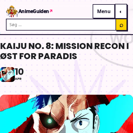
Gå til indhold
AnimeGuiden
↗
Menu
Søg på AnimeGuiden
⌕
KAIJU NO. 8: MISSION RECON I
ØST FOR PARADIS
10
APR