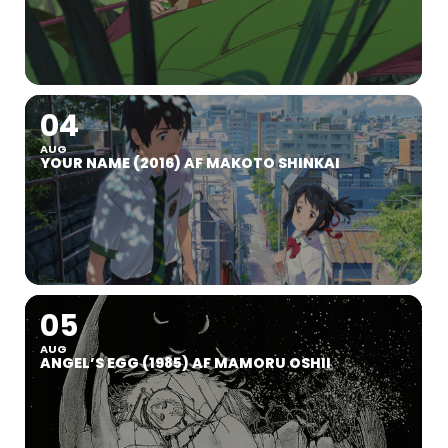
04
AUG
YOUR NAME (2016) AF MAKOTO SHINKAI
05
AUG
ANGEL’S EGG (1985) AF MAMORU OSHII