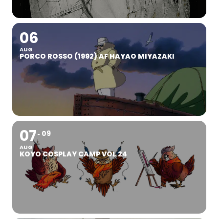
06
AUG
PORCO ROSSO (1992) AF HAYAO MIYAZAKI
07
09
AUG
KOYO COSPLAY CAMP VOL 24