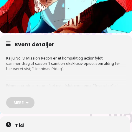
Event detaljer
Kaiju No. 8: Mission Recon er et kompakt og actionfyldt
sammendrag af sæson 1 samt en eksklusiv epise, som aldrig før
har været vist; “Hoshinas fridag”.
Filmen introducerer også et nyt afslutningstema, “Invincible” af
OneRepublic.
MERE
Vi viser filmen i Øst for Paradis:
Torsdag 10. april kl. 21.35
Søndag 13. april kl. 16.20
Tirsdag 15. april 16.25
Tid