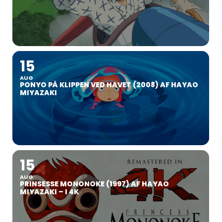
15
AUG
PONYO PÅ KLIPPEN VED HAVET (2008) AF HAYAO
MIYAZAKI
15
AUG
PRINSESSE MONONOKE (1997) AF HAYAO
MIYAZAKI – I 4K