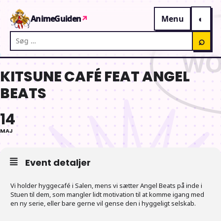
Gå til indhold
AnimeGuiden
↗
Menu
Søg på AnimeGuiden
⌕
KITSUNE CAFÉ FEAT ANGEL
BEATS
14
MAJ
Event detaljer
Vi holder hyggecafé i Salen, mens vi sætter Angel Beats på inde i
Stuen til dem, som mangler lidt motivation til at komme igang med
en ny serie, eller bare gerne vil gense den i hyggeligt selskab.