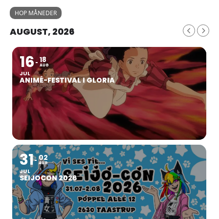
HOP MÅNEDER
AUGUST, 2026
16
18
AUG
JUL
ANIMÉ-FESTIVAL I GLORIA
31
02
AUG
JUL
SEIJOCON 2026