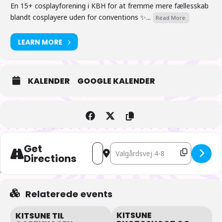
En 15+ cosplayforening i KBH for at fremme mere fællesskab
blandt cosplayere uden for conventions ✨...
Read More.
LEARN MORE
KALENDER
GOOGLE KALENDER
Get
Address - Kitsune Café feat Angel Beat
Destination Address - Kitsune Café
Directions
Relaterede events
KITSUNE
KITSUNE TIL