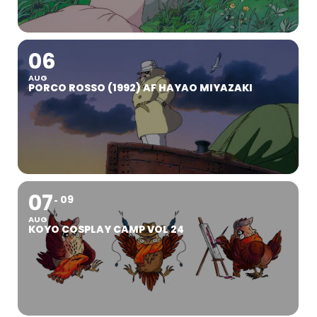
06
AUG
PORCO ROSSO (1992) AF HAYAO MIYAZAKI
07
09
AUG
KOYO COSPLAY CAMP VOL 24