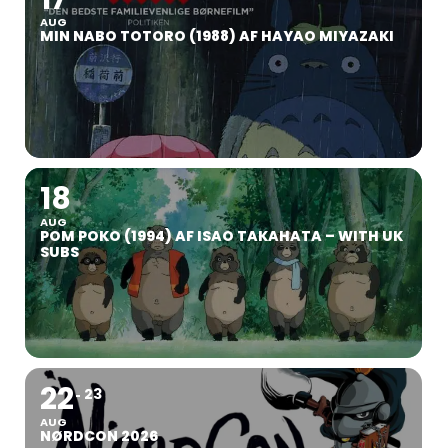
AUG
MIN NABO TOTORO (1988) AF HAYAO MIYAZAKI
18
AUG
POM POKO (1994) AF ISAO TAKAHATA – WITH UK
SUBS
22
23
AUG
NØRDCON 2026