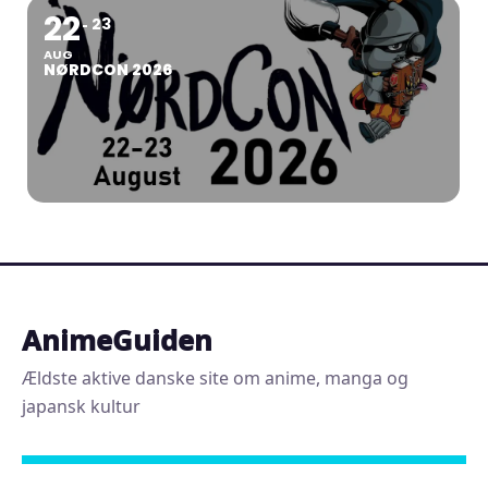
22
23
AUG
NØRDCON 2026
AnimeGuiden
Ældste aktive danske site om anime, manga og
japansk kultur