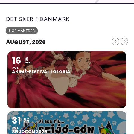
DET SKER I DANMARK
HOP MÅNEDER
AUGUST, 2026
16
18
AUG
JUL
ANIMÉ-FESTIVAL I GLORIA
31
02
AUG
JUL
SEIJOCON 2026