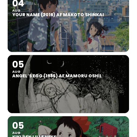
04
AUG
YOUR NAME (2016) AF MAKOTO SHINKAI
05
AUG
ANGEL’S EGG (1985) AF MAMORU OSHII
05
AUG