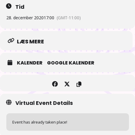
Tid
>
We use Google Meet.
28. december 2020
17:00
(GMT-11:00)
The url will be on the bottom of the receipt email.
LÆS MERE
KALENDER
GOOGLE KALENDER
Virtual Event Details
Event has already taken place!