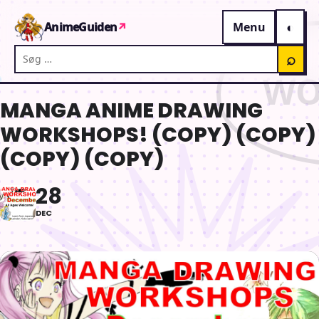
Gå til indhold
AnimeGuiden
↗
Menu
Søg på AnimeGuiden
⌕
MANGA ANIME DRAWING
WORKSHOPS! (COPY) (COPY)
(COPY) (COPY)
28
DEC