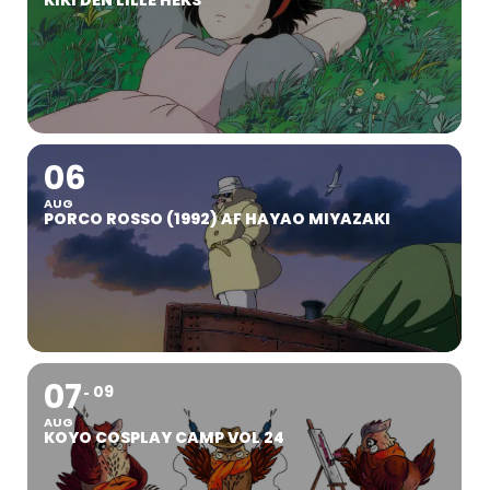
KIKI DEN LILLE HEKS
06
AUG
PORCO ROSSO (1992) AF HAYAO MIYAZAKI
07
09
AUG
KOYO COSPLAY CAMP VOL 24