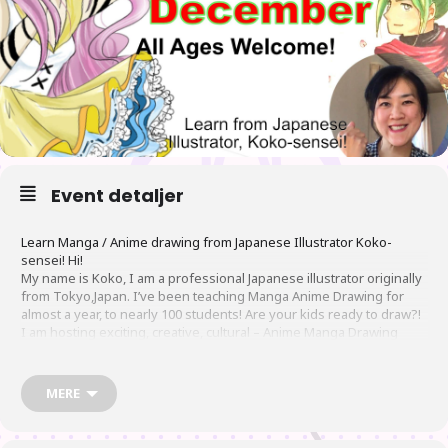
Event detaljer
Learn Manga / Anime drawing from Japanese Illustrator Koko-
sensei! Hi!
My name is Koko, I am a professional Japanese illustrator originally
from Tokyo,Japan. I’ve been teaching Manga Anime Drawing for
almost a year, to nearly 100 students! Are your kids ready to draw?!
I am hosting exciting, creative, cultural – Anime Manga Drawing
workshops
MERE
!!
<All LIVE online workshops