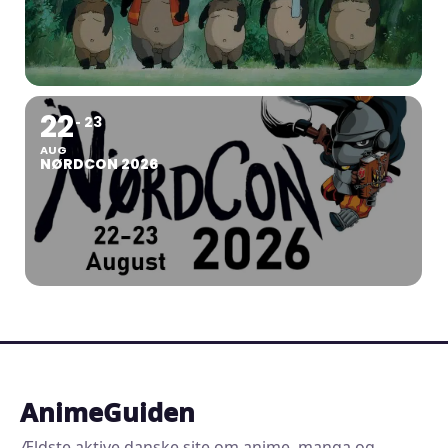
22
23
AUG
NØRDCON 2026
AnimeGuiden
Ældste aktive danske site om anime, manga og