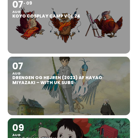
07
09
AUG
KOYO COSPLAY CAMP VOL 24
07
AUG
DRENGEN OG HEJREN (2023) AF HAYAO
MIYAZAKI – WITH UK SUBS
09
AUG