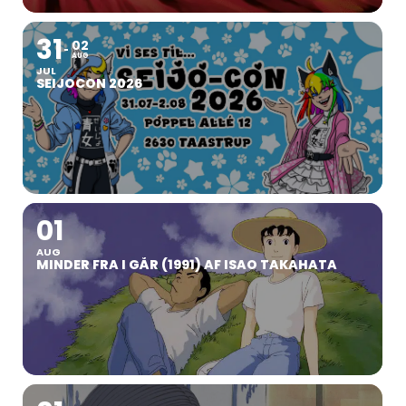
31
02
AUG
JUL
SEIJOCON 2026
01
AUG
MINDER FRA I GÅR (1991) AF ISAO TAKAHATA