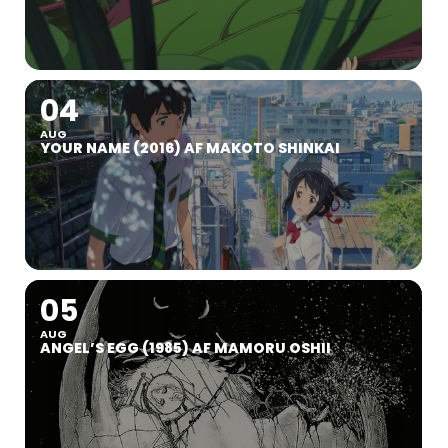
04
AUG
YOUR NAME (2016) AF MAKOTO SHINKAI
05
AUG
ANGEL’S EGG (1985) AF MAMORU OSHII